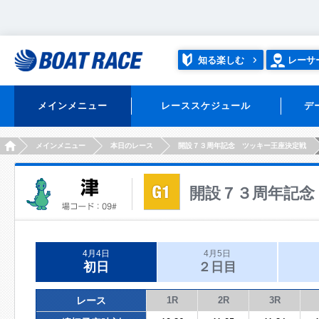
知る楽しむ
レーサ
メインメニュー
レーススケジュール
デ
HOME
メインメニュー
本日のレース
開設７３周年記念 ツッキー王座決定戦
開設７３周年記念
4月4日
4月5日
初日
２日目
レース
1R
2R
3R