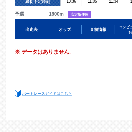
締切予定時刻
10:36
11:05
11:34
1
予選 1800m
安定板使用
コンピ
出走表
オッズ
直前情報
予
※ データはありません。
ボートレースガイドはこちら