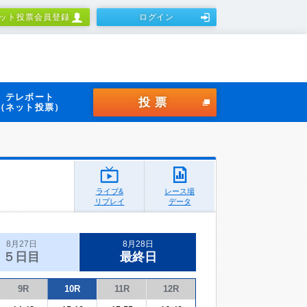
ット投票会員登録
ログイン
テレボート
投票
（ネット投票）
ライブ&
レース場
リプレイ
データ
8月27日
8月28日
５日目
最終日
9R
10R
11R
12R