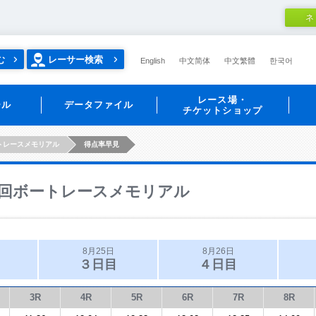
ネ
む
レーサー検索
English
中文简体
中文繁體
한국어
レース場・
ール
データファイル
チケットショップ
トレースメモリアル
得点率早見
回ボートレースメモリアル
8月25日
8月26日
３日目
４日目
3R
4R
5R
6R
7R
8R