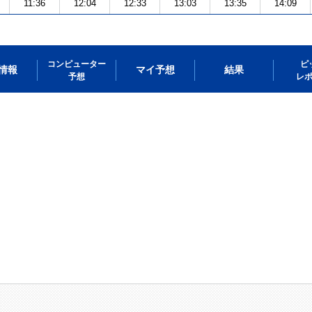
11:36
12:04
12:33
13:03
13:35
14:09
コンピューター
ピ
情報
マイ予想
結果
予想
レ