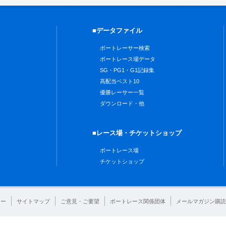
■データファイル
ボートレーサー検索
ボートレース場データ
SG・PG1・G1記録集
高配当ベスト10
優勝レーサー一覧
ダウンロード・他
■レース場・チケットショップ
ボートレース場
チケットショップ
シー
サイトマップ
ご意見・ご要望
ボートレース関係団体
メールマガジン購読