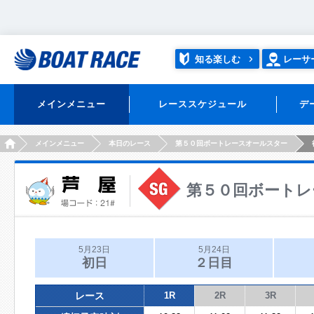
知る楽しむ
レーサ
メインメニュー
レーススケジュール
デ
HOME
メインメニュー
本日のレース
第５０回ボートレースオールスター
第５０回ボートレ
5月23日
5月24日
初日
２日目
レース
1R
2R
3R