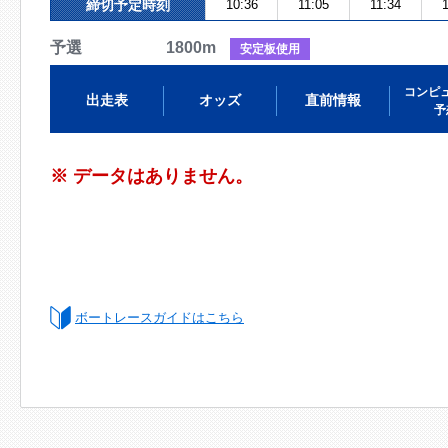
締切予定時刻
10:36
11:05
11:34
1
予選 1800m
安定板使用
コンピ
出走表
オッズ
直前情報
予
※ データはありません。
ボートレースガイドはこちら