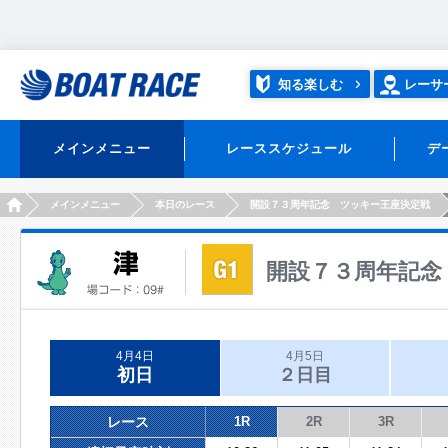
知る楽しむ
レーサ
メインメニュー
レーススケジュール
デ
HOME
メインメニュー
本日のレース
開設７３周年記念 ツッキー王座決定戦
開設７３周年記念
4月4日
4月5日
初日
２日目
レース
1R
2R
3R