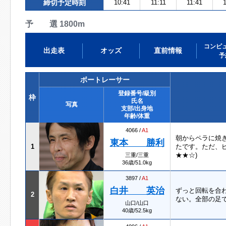
締切予定時刻
10:41
11:11
11:41
予 選 1800m
コンピ
出走表
オッズ
直前情報
予
ボートレーサー
登録番号/級別
枠
氏名
写真
支部/出身地
年齢/体重
4066 /
A1
朝からペラに焼
東本 勝利
1
たです。ただ、
★★☆)
三重/三重
36歳/51.0kg
3897 /
A1
白井 英治
ずっと回転を合
2
ない。全部の足
山口/山口
40歳/52.5kg