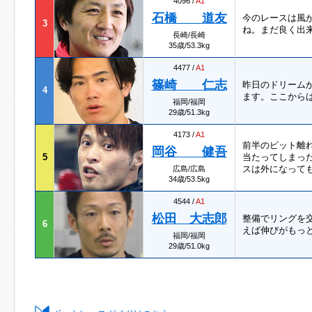
4096 /
A1
石橋 道友
今のレースは風
3
ね。まだ良く出
長崎/長崎
35歳/53.3kg
4477 /
A1
篠崎 仁志
昨日のドリーム
4
ます。ここから
福岡/福岡
29歳/51.3kg
4173 /
A1
前半のピット離
岡谷 健吾
5
当たってしまっ
スは外になって
広島/広島
34歳/53.5kg
4544 /
A1
松田 大志郎
整備でリングを
6
えば伸びがもっ
福岡/福岡
29歳/51.0kg