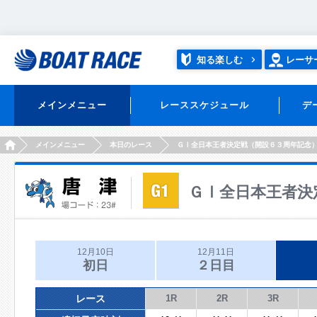
知る楽しむ
レーサ
メインメニュー
レーススケジュール
デ
HOME
メインメニュー
本日のレース
ＧⅠ全日本王者決定戦（開設６３周年記念
ＧⅠ全日本王者決
12月10日
12月11日
初日
２日目
レース
1R
2R
3R