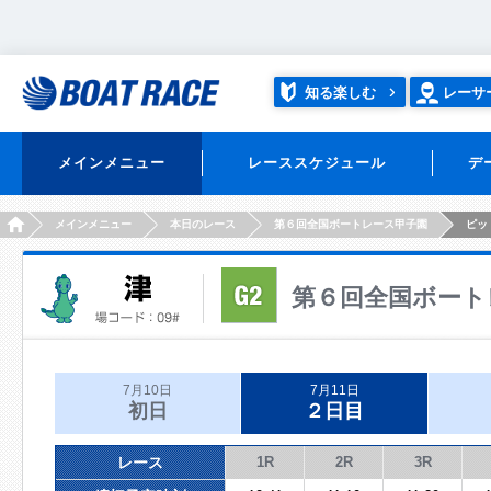
知る楽しむ
レーサ
メインメニュー
レーススケジュール
デ
HOME
メインメニュー
本日のレース
第６回全国ボートレース甲子園
ピッ
第６回全国ボート
7月10日
7月11日
初日
２日目
レース
1R
2R
3R