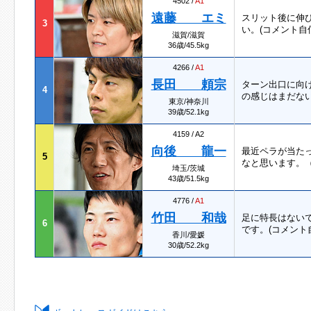
4502 /
A1
遠藤 エミ
スリット後に伸
3
い。(コメント自
滋賀/滋賀
36歳/45.5kg
4266 /
A1
長田 頼宗
ターン出口に向
4
の感じはまだない
東京/神奈川
39歳/52.1kg
4159 / A2
向後 龍一
最近ペラが当た
5
なと思います。
埼玉/茨城
43歳/51.5kg
4776 /
A1
竹田 和哉
足に特長はない
6
です。(コメント
香川/愛媛
30歳/52.2kg