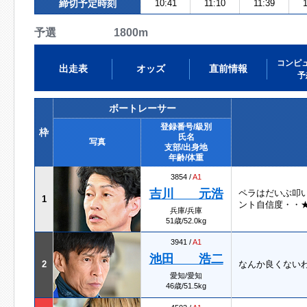
締切予定時刻
10:41
11:10
11:39
1
予選 1800m
コンピ
出走表
オッズ
直前情報
予
ボートレーサー
登録番号/級別
枠
氏名
写真
支部/出身地
年齢/体重
3854 /
A1
吉川 元浩
ペラはだいぶ叩
1
ント自信度・・★
兵庫/兵庫
51歳/52.0kg
3941 /
A1
池田 浩二
2
なんか良くない
愛知/愛知
46歳/51.5kg