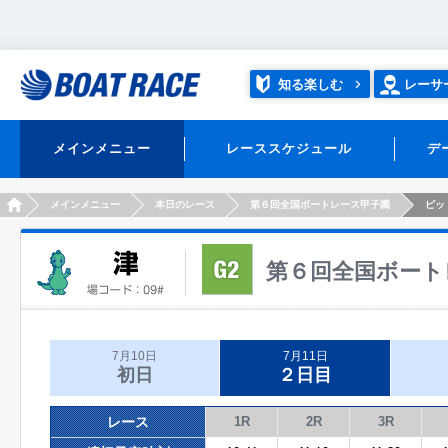
知る楽しむ
レーサ
メインメニュー
レーススケジュール
デ
HOME
メインメニュー
本日のレース
第６回全国ボートレース甲子園
ピッ
第６回全国ボート
7月10日
7月11日
初日
２日目
レース
1R
2R
3R