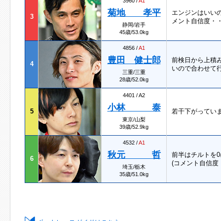
3960 /
A1
菊地 孝平
エンジンはいい
3
メント自信度・・
静岡/岩手
45歳/53.0kg
4856 /
A1
豊田 健士郎
前検日から上積
4
いので合わせて行
三重/三重
28歳/52.0kg
4401 / A2
小林 泰
5
若干下がってい
東京/山梨
39歳/52.9kg
4532 /
A1
秋元 哲
前半はチルトを
6
(コメント自信度
埼玉/栃木
35歳/51.0kg