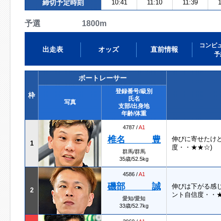
締切予定時刻
10:41
11:10
11:39
1
予選 1800m
コンピ
出走表
オッズ
直前情報
予
ボートレーサー
登録番号/級別
枠
氏名
写真
支部/出身地
年齢/体重
4787 /
A1
椎名 豊
伸びに寄せたけ
1
度・・★★☆)
群馬/群馬
35歳/52.5kg
4586 /
A1
磯部 誠
伸びは下がる感
2
ント自信度・・
愛知/愛知
33歳/52.7kg