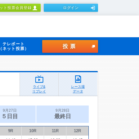
ット投票会員登録
ログイン
テレボート
投票
（ネット投票）
ライブ&
レース場
リプレイ
データ
9月27日
9月28日
５日目
最終日
9R
10R
11R
12R