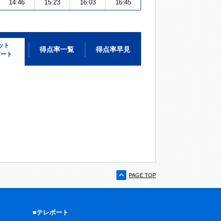
14:46
15:23
16:03
16:45
ット
得点率一覧
得点率早見
ポート
PAGE TOP
■テレボート