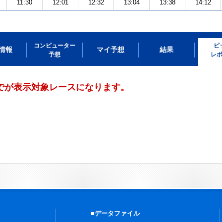
11:30
12:01
12:32
13:04
13:38
14:12
コンピューター
ピ
情報
マイ予想
結果
予想
レ
までが表示対象レースになります。
■データファイル