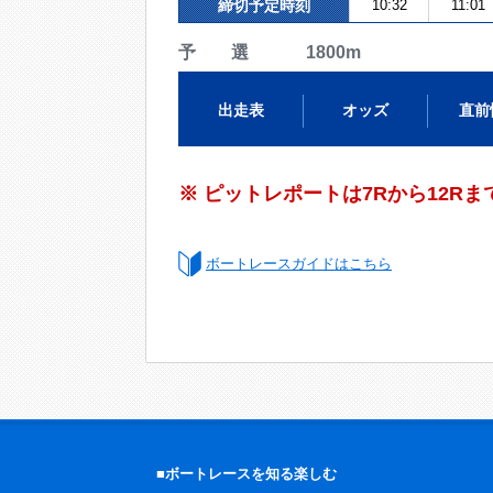
締切予定時刻
10:32
11:01
予 選 1800m
出走表
オッズ
直前
※ ピットレポートは7Rから12R
ボートレースガイドはこちら
■ボートレースを知る楽しむ