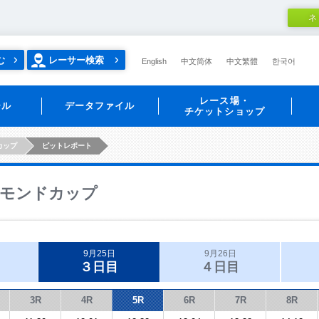
ネ
む
レーサー検索
English
中文简体
中文繁體
한국어
レース場・
ール
データファイル
チケットショップ
カップ
ピットレポート
モンドカップ
9月25日
9月26日
３日目
４日目
3R
4R
5R
6R
7R
8R