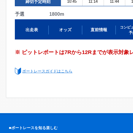
締切予定時刻
10:45
11:14
11:44
1
予選 1800m
コンピ
出走表
オッズ
直前情報
予
※ ピットレポートは7Rから12Rまでが表示対象
ボートレースガイドはこちら
■ボートレースを知る楽しむ