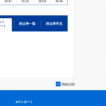
14:47
15:25
16:03
16:45
ット
得点率一覧
得点率早見
ポート
PAGE TOP
■テレボート