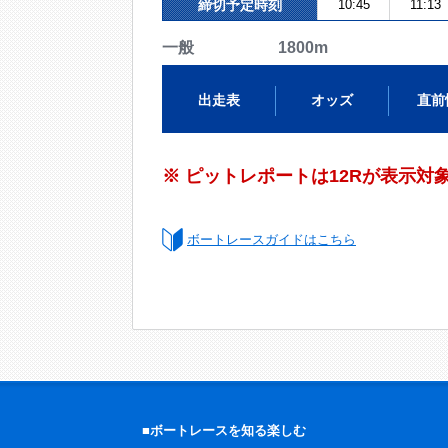
締切予定時刻
10:45
11:13
一般 1800m
出走表
オッズ
直前
※ ピットレポートは12Rが表示対
ボートレースガイドはこちら
■ボートレースを知る楽しむ