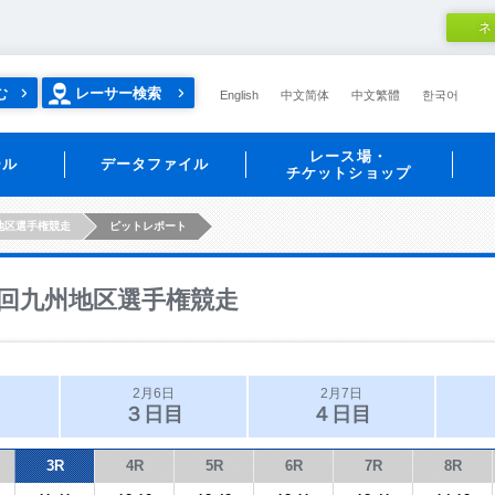
ネ
む
レーサー検索
English
中文简体
中文繁體
한국어
レース場・
ール
データファイル
チケットショップ
地区選手権競走
ピットレポート
回九州地区選手権競走
2月6日
2月7日
３日目
４日目
3R
4R
5R
6R
7R
8R