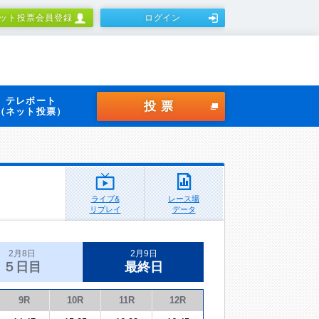
ット投票会員登録
ログイン
テレボート
投票
（ネット投票）
ライブ&
レース場
リプレイ
データ
2月8日
2月9日
５日目
最終日
9R
10R
11R
12R