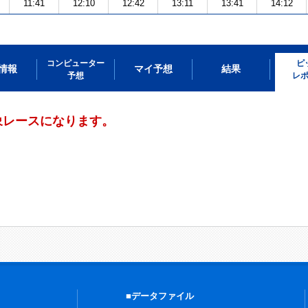
11:41
12:10
12:42
13:11
13:41
14:12
コンピューター
ピ
情報
マイ予想
結果
予想
レ
象レースになります。
■データファイル