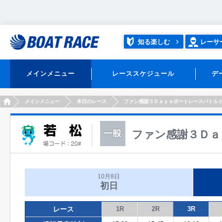
知る楽しむ
レーサ
メインメニュー
レーススケジュール
デ
HOME
メインメニュー
本日のレース
ファン感謝３Ｄａｙｓボートレースバトル
ファン感謝３Ｄａ
10月8日
初日
レース
1R
2R
3R