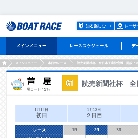
知る楽しむ
レーサ
メインメニュー
レーススケジュール
デ
HOME
メインメニュー
本日のレース
読売新聞社杯 全日本王座決定戦 開設７
読売新聞社杯 全
1月12日
1月13日
初日
２日目
レース
1R
2R
3R