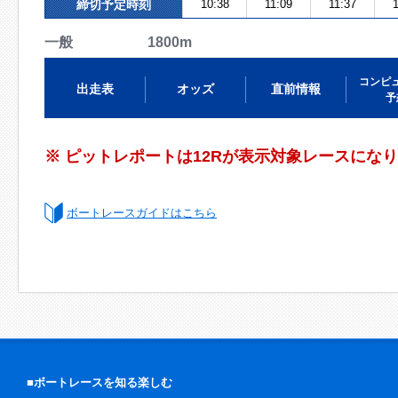
締切予定時刻
10:38
11:09
11:37
1
一般 1800m
コンピ
出走表
オッズ
直前情報
予
※ ピットレポートは12Rが表示対象レースにな
ボートレースガイドはこちら
■ボートレースを知る楽しむ