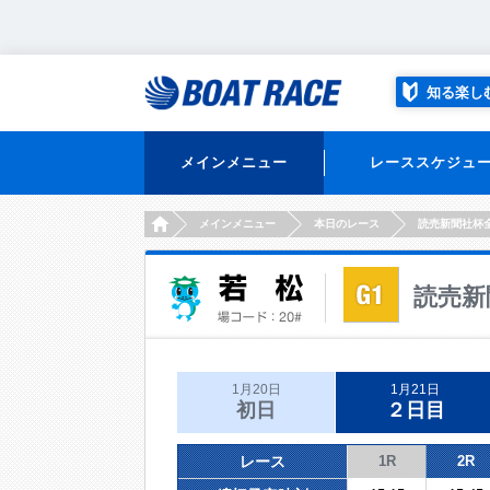
知る楽し
メインメニュー
レーススケジュ
HOME
メインメニュー
本日のレース
読売新聞社杯
読売新
1月20日
1月21日
初日
２日目
レース
1R
2R