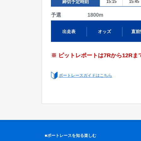
締切予定時刻
15:15
15:45
予選 1800m
出走表
オッズ
直前
※ ピットレポートは7Rから12R
ボートレースガイドはこちら
■ボートレースを知る楽しむ