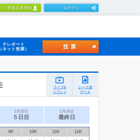
ット投票会員登録
ログイン
テレボート
投票
（ネット投票）
走
ライブ&
レース場
リプレイ
データ
1月25日
1月26日
５日目
最終日
9R
10R
11R
12R