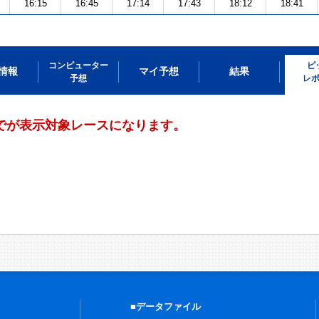
16:15
16:45
17:14
17:43
18:12
18:41
コンピューター
ピ
情報
マイ予想
結果
予想
レ
までが表示対象レースになります。
■データファイル