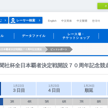
ネ
む
レーサー検索
English
中文简体
中文繁體
한국어
レース場・
ール
データファイル
チケットショップ
全日本覇者決定戦開設７０周年記念競走
ピットレポート
聞社杯全日本覇者決定戦開設７０周年記念競
1月22日
1月23日
1月24日
３日目
４日目
順延
3R
4R
5R
6R
7R
8R