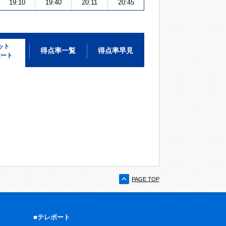
19:10
19:40
20:11
20:45
ット
得点率一覧
得点率早見
ポート
PAGE TOP
■テレボート