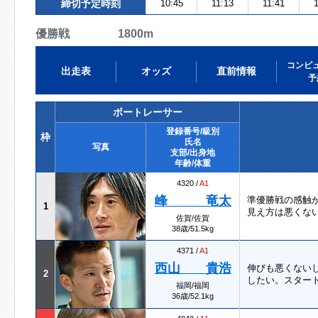
締切予定時刻
10:45
11:13
11:41
1
優勝戦 1800m
コンピ
出走表
オッズ
直前情報
予
ボートレーサー
登録番号/級別
枠
氏名
写真
支部/出身地
年齢/体重
4320 /
A1
峰 竜太
準優勝戦の感触
1
見え方は悪くな
佐賀/佐賀
38歳/51.5kg
4371 /
A1
西山 貴浩
伸びも悪くない
2
したい。スタート
福岡/福岡
36歳/52.1kg