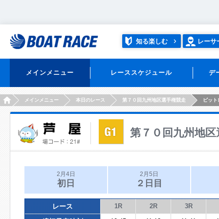
知る楽しむ
レーサ
メインメニュー
レーススケジュール
デ
HOME
メインメニュー
本日のレース
第７０回九州地区選手権競走
ピット
第７０回九州地区
2月4日
2月5日
初日
２日目
レース
1R
2R
3R