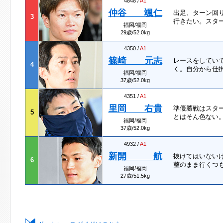
4848 /
A1
仲谷 颯仁
出足、ターン回
3
行きたい。スタ
福岡/福岡
29歳/52.0kg
4350 /
A1
篠崎 元志
レースをしてい
4
く。自分から仕
福岡/福岡
37歳/52.0kg
4351 /
A1
里岡 右貴
準優勝戦はスタ
5
とはそん色ない
福岡/福岡
37歳/52.0kg
4932 /
A1
新開 航
抜けてはいない
6
整のまま行くつ
福岡/福岡
27歳/51.5kg