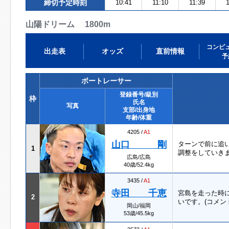
締切予定時刻
10:41
11:10
11:39
1
山陽ドリーム 1800m
コンピ
出走表
オッズ
直前情報
予
ボートレーサー
登録番号/級別
枠
氏名
写真
支部/出身地
年齢/体重
4205 /
A1
山口 剛
ターンで前に追
1
調整をしていきま
広島/広島
40歳/52.4kg
3435 /
A1
寺田 千恵
宮島を走った時
2
いです。(コメン
岡山/福岡
53歳/45.5kg