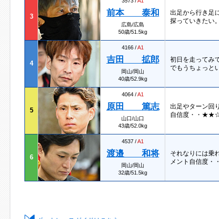
3573 /
A1
前本 泰和
出足から行き足
3
探っていきたい。
広島/広島
50歳/51.5kg
4166 /
A1
吉田 拡郎
初日を走ってみ
4
でもうちょっとい
岡山/岡山
40歳/52.9kg
4064 /
A1
原田 篤志
出足やターン回
5
自信度・・★★☆
山口/山口
43歳/52.0kg
4537 /
A1
渡邉 和将
それなりには乗
6
メント自信度・・
岡山/岡山
32歳/51.5kg