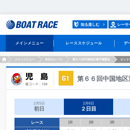
知る楽しむ
レーサ
メインメニュー
レーススケジュール
デ
HOME
メインメニュー
本日のレース
第６６回中国地区選手権競走
ピット
第６６回中国地区
2月5日
2月6日
初日
２日目
レース
1R
2R
3R