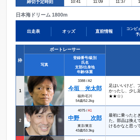
締切予定時刻
10:41
11:09
11:37
1
日本海ドリーム 1800m
コンピ
出走表
オッズ
直前情報
予
ボートレーサー
登録番号/級別
枠
氏名
写真
支部/出身地
年齢/体重
3388 / A2
足はいいけど、
今垣 光太郎
1
かったし、少し
★★☆）
福井/石川
54歳/52.2kg
4075 /
A1
最初に乗ったと
中野 次郎
2
た。部品は換え
けるかなと思っ
東京/東京
43歳/53.3kg