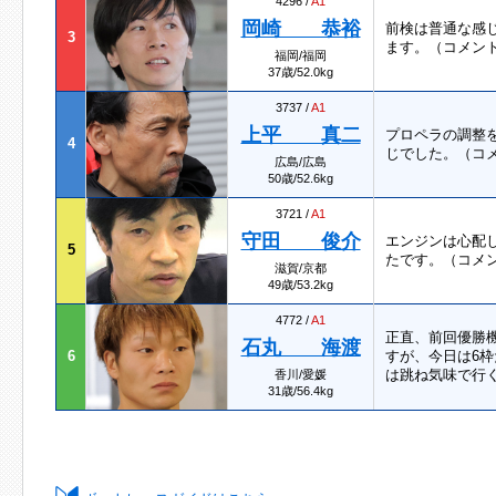
4296 /
A1
岡崎 恭裕
前検は普通な感
3
ます。（コメン
福岡/福岡
37歳/52.0kg
3737 /
A1
上平 真二
プロペラの調整
4
じでした。（コ
広島/広島
50歳/52.6kg
3721 /
A1
守田 俊介
エンジンは心配
5
たです。（コメ
滋賀/京都
49歳/53.2kg
4772 /
A1
正直、前回優勝
石丸 海渡
6
すが、今日は6
は跳ね気味で行
香川/愛媛
31歳/56.4kg