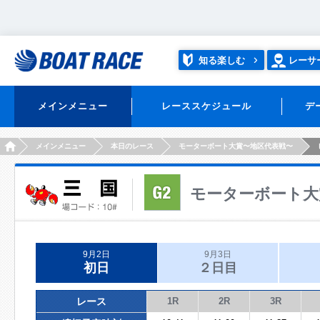
知る楽しむ
レーサ
メインメニュー
レーススケジュール
デ
HOME
メインメニュー
本日のレース
モーターボート大賞〜地区代表戦〜
モーターボート大
9月2日
9月3日
初日
２日目
レース
1R
2R
3R