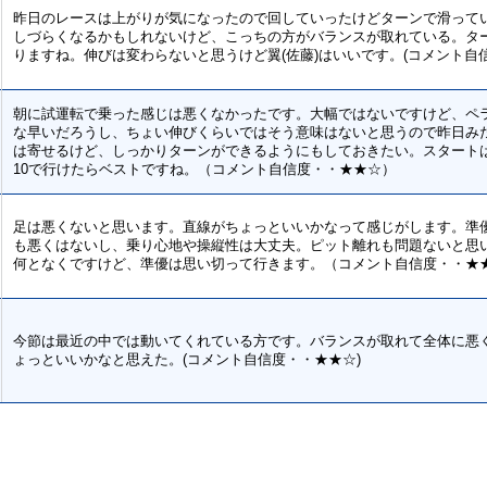
昨日のレースは上がりが気になったので回していったけどターンで滑って
しづらくなるかもしれないけど、こっちの方がバランスが取れている。タ
りますね。伸びは変わらないと思うけど翼(佐藤)はいいです。(コメント自
朝に試運転で乗った感じは悪くなかったです。大幅ではないですけど、ペ
な早いだろうし、ちょい伸びくらいではそう意味はないと思うので昨日み
は寄せるけど、しっかりターンができるようにもしておきたい。スタート
10で行けたらベストですね。（コメント自信度・・★★☆）
足は悪くないと思います。直線がちょっといいかなって感じがします。準
も悪くはないし、乗り心地や操縦性は大丈夫。ピット離れも問題ないと思
何となくですけど、準優は思い切って行きます。（コメント自信度・・★
今節は最近の中では動いてくれている方です。バランスが取れて全体に悪
ょっといいかなと思えた。(コメント自信度・・★★☆)