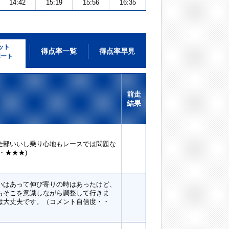
14:42
15:19
15:56
16:35
ット
得点率一覧
得点率早見
ポート
前走
結果
全部いいし乗り心地もレースでは問題な
・★★★)
いはあって伸び寄りの時はあったけど、
もそこを意識しながら調整して行きま
は大丈夫です。（コメント自信度・・