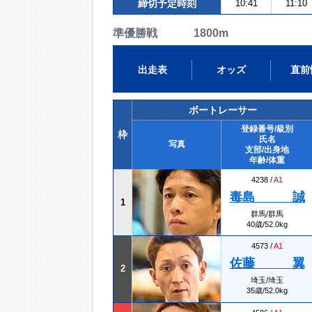
締切予定時刻
10:41
11:10
準優勝戦 1800m
出走表
オッズ
直前
ボートレーサー
登録番号/級別
枠
氏名
写真
支部/出身地
年齢/体重
4238 /
A1
毒島 誠
1
群馬/群馬
40歳/52.0kg
4573 /
A1
佐藤 翼
2
埼玉/埼玉
35歳/52.0kg