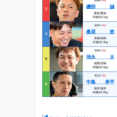
4586 /
A1
磯部 誠
3
愛知/愛知
33歳/54.1kg
4497 /
A1
桑原 悠
4
長崎/長崎
37歳/52.3kg
4364 /
A1
池永 太
5
福岡/宮崎
39歳/52.0kg
4013 /
A1
中島 孝平
6
福井/福井
44歳/52.0kg