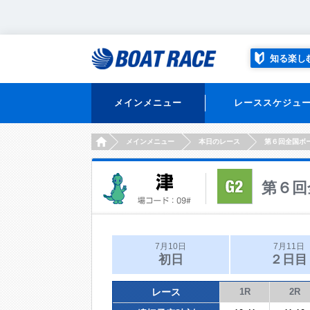
知る楽し
メインメニュー
レーススケジュ
HOME
メインメニュー
本日のレース
第６回全国ボ
第６回
7月10日
7月11日
初日
２日目
レース
1R
2R