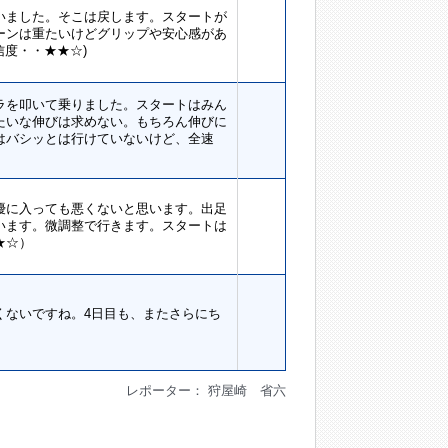
いました。そこは戻します。スタートが
ーンは重たいけどグリップや安心感があ
信度・・★★☆)
ラを叩いて乗りました。スタートはみん
たいな伸びは求めない。もちろん伸びに
はバシッとは行けていないけど、全速
優に入っても悪くないと思います。出足
います。微調整で行きます。スタートは
★☆）
くないですね。4日目も、またさらにち
レポーター： 狩屋崎 省六