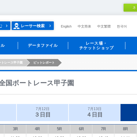
ネ
む
レーサー検索
English
中文简体
中文繁體
한국어
レース場・
ール
データファイル
チケットショップ
ートレース甲子園
ピットレポート
全国ボートレース甲子園
7月12日
7月13日
３日目
４日目
3R
4R
5R
6R
7R
8R