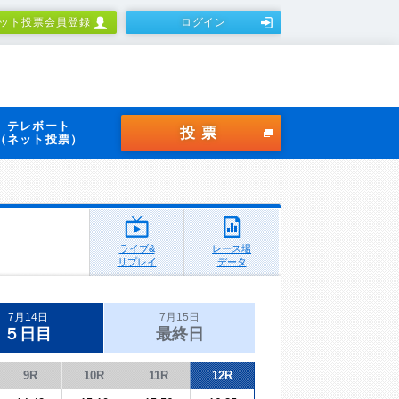
ット投票会員登録
ログイン
テレボート
投票
（ネット投票）
ライブ&
レース場
リプレイ
データ
7月14日
7月15日
５日目
最終日
9R
10R
11R
12R