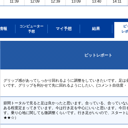
11:39
12:09
12:39
13:09
13:40
14:11
コンピューター
ピ
情報
マイ予想
結果
予想
レ
ピットレポート
グリップ感があってしっかり回れるように調整をしていきたいです。足は
いです。グリップを利かせて先に回れるようにしたい。(コメント自信度・
節間トータルで見ると足は良かったと思います。合っている、合っていな
ある程度定まってきています。今は行き足を中心にいいと思います。今日
す。乗り心地に関しても微調整くらいです。行き足がいいので、スタート
★★☆）