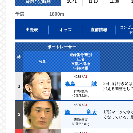
締切予定時刻
10:41
11:10
11:39
1
予選 1800m
コンピ
出走表
オッズ
直前情報
予
ボートレーサー
登録番号/級別
枠
氏名
写真
支部/出身地
年齢/体重
4238 /
A1
毒島 誠
3日目は行き足
1
抑える調整をし
群馬/群馬
40歳/52.0kg
4320 /
A1
峰 竜太
1周2マークで
2
くなっている。
佐賀/佐賀
39歳/52.0kg