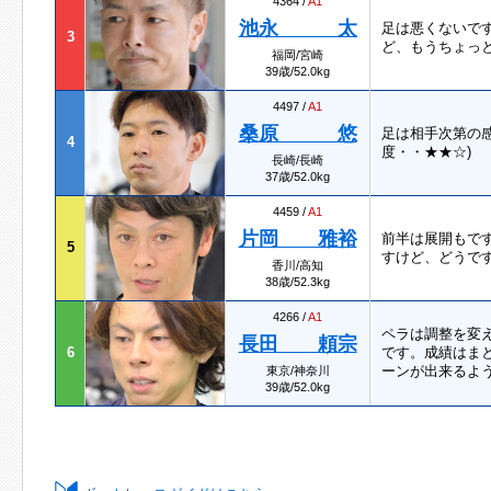
4364 /
A1
池永 太
足は悪くないで
3
ど、もうちょっと
福岡/宮崎
39歳/52.0kg
4497 /
A1
桑原 悠
足は相手次第の
4
度・・★★☆)
長崎/長崎
37歳/52.0kg
4459 /
A1
片岡 雅裕
前半は展開もで
5
すけど、どうで
香川/高知
38歳/52.3kg
4266 /
A1
ペラは調整を変
長田 頼宗
6
です。成績はま
ーンが出来るよう
東京/神奈川
39歳/52.0kg