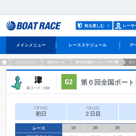
知る楽しむ
レーサ
メインメニュー
レーススケジュール
デ
HOME
メインメニュー
本日のレース
第６回全国ボートレース甲子園
ピッ
第６回全国ボート
7月10日
7月11日
初日
２日目
レース
1R
2R
3R