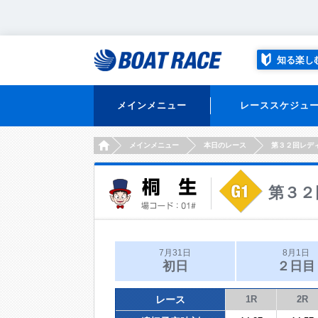
知る楽し
メインメニュー
レーススケジュ
HOME
メインメニュー
本日のレース
第３２回レデ
第３２
7月31日
8月1日
初日
２日目
レース
1R
2R