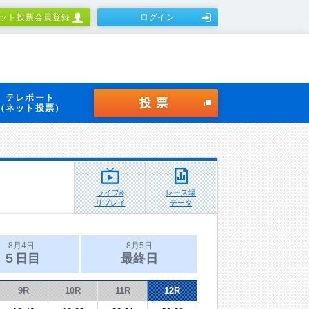
ット投票会員登録
ログイン
テレボート
投票
（ネット投票）
ライブ&
レース場
リプレイ
データ
8月4日
8月5日
５日目
最終日
9R
10R
11R
12R