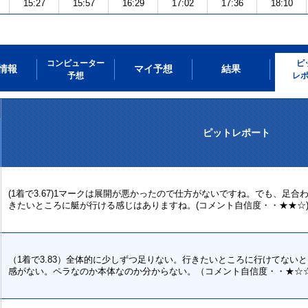
15:27
15:57
16:29
17:02
17:36
18:10
コンピューター
ピ
情報
マイ予想
結果
予想
レ
ピットレポート
(1着で3.67)1マークは展開が悪かったので仕方がないですね。でも、足
きたいところに艇が行ける感じはありますね。(コメント自信度・・★★☆
（1着で3.83）全体的に少しずつ足りない。行きたいところに行けてない
感がない。ペラなのか本体なのか分からない。（コメント自信度・・★☆