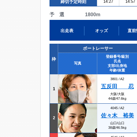
締切予定時刻
14:27
14:57
予 選 1800m
出走表
オッズ
直前
ボートレーサー
登録番号/級別
枠
氏名
写真
支部/出身地
年齢/体重
3801 / A2
五反田 忍
1
大阪/大阪
44歳/47.6kg
4045 / A2
佐々木 裕美
2
山口/山口
38歳/46.5kg