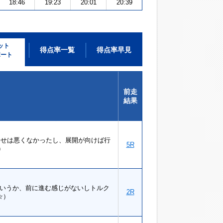
18:46
19:23
20:01
20:39
ット
得点率一覧
得点率早見
ポート
前走
結果
合わせは悪くなかったし、展開が向けば行
5R
)
というか、前に進む感じがないしトルク
2R
☆）