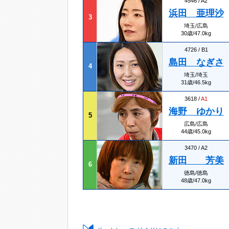
4546 / A2
浜田 亜理沙
3
埼玉/広島
30歳/47.0kg
4726 / B1
島田 なぎさ
4
埼玉/埼玉
31歳/46.5kg
3618 /
A1
海野 ゆかり
5
広島/広島
44歳/45.0kg
3470 / A2
新田 芳美
6
徳島/徳島
48歳/47.0kg