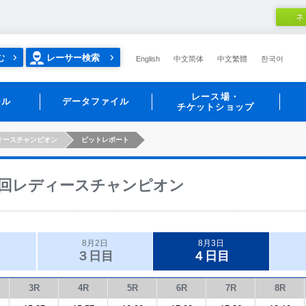
ネ
む
レーサー検索
English
中文简体
中文繁體
한국어
レース場・
ール
データファイル
チケットショップ
ィースチャンピオン
ピットレポート
回レディースチャンピオン
8月2日
8月3日
３日目
４日目
3R
4R
5R
6R
7R
8R