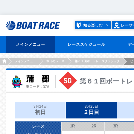
知る楽しむ
レーサ
メインメニュー
レーススケジュール
デ
HOME
メインメニュー
本日のレース
第６１回ボートレースクラシック
ピ
第６１回ボートレ
3月24日
3月25日
初日
２日目
レース
1R
2R
3R