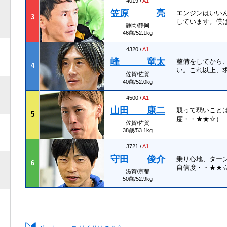
4019 /
A1
笠原 亮
エンジンはいい
3
しています。僕
静岡/静岡
46歳/52.1kg
4320 /
A1
峰 竜太
整備をしてから
4
い。これ以上、
佐賀/佐賀
40歳/52.0kg
4500 /
A1
山田 康二
競って弱いこと
5
度・・★★☆）
佐賀/佐賀
38歳/53.1kg
3721 /
A1
守田 俊介
乗り心地、ター
6
自信度・・★★
滋賀/京都
50歳/52.9kg