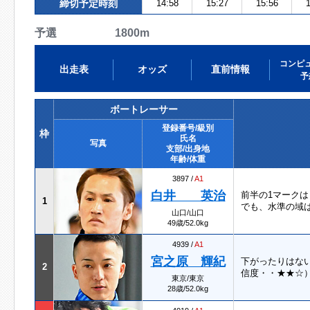
締切予定時刻
14:58
15:27
15:56
1
予選 1800m
コンピ
出走表
オッズ
直前情報
予
ボートレーサー
登録番号/級別
枠
氏名
写真
支部/出身地
年齢/体重
3897 /
A1
白井 英治
前半の1マーク
1
でも、水準の域は
山口/山口
49歳/52.0kg
4939 /
A1
宮之原 輝紀
下がったりはな
2
信度・・★★☆
東京/東京
28歳/52.0kg