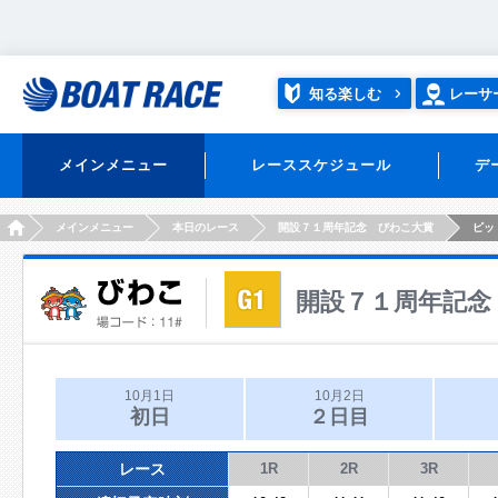
知る楽しむ
レーサ
メインメニュー
レーススケジュール
デ
HOME
メインメニュー
本日のレース
開設７１周年記念 びわこ大賞
ピッ
開設７１周年記念
10月1日
10月2日
初日
２日目
レース
1R
2R
3R