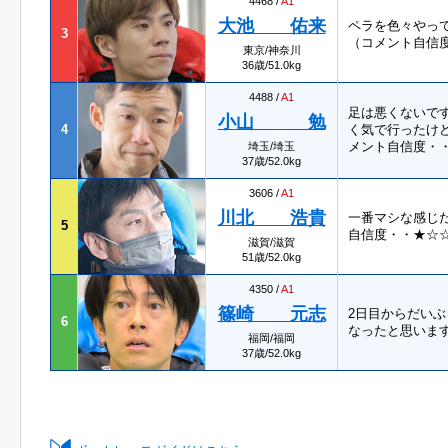
4468 /
A1
大池 佑来
ペラを色々やっ
3
（コメント自信
東京/神奈川
36歳/51.0kg
4488 /
A1
足は悪くないで
小山 勉
4
く気で行ったけ
メント自信度・・
埼玉/埼玉
37歳/52.0kg
3606 /
A1
川北 浩貴
一番マシな感じ
5
自信度・・★☆
滋賀/滋賀
51歳/52.0kg
4350 /
A1
篠崎 元志
2日目からだい
6
なったと思います
福岡/福岡
37歳/52.0kg