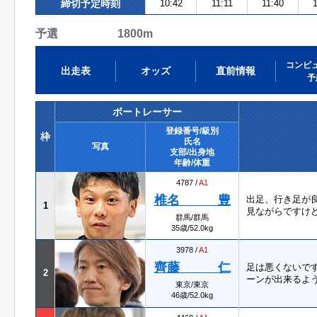
締切予定時刻
10:42
11:11
11:40
1
予選 1800m
コンピ
出走表
オッズ
直前情報
予
ボートレーサー
登録番号/級別
枠
氏名
写真
支部/出身地
年齢/体重
4787 /
A1
椎名 豊
出足、行き足が
1
見ながらですけ
群馬/群馬
35歳/52.0kg
3978 /
A1
齊藤 仁
足は悪くないで
2
ーンが出来るよう
東京/東京
46歳/52.0kg