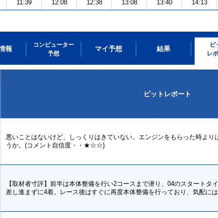
11:39
12:08
12:38
13:08
13:40
14:13
コンピューター
ピ
情報
マイ予想
結果
予想
レ
ピットレポート
悪いことはないけど、しっくりはきていない。エンジンをもらった時より
うか。(コメント自信度・・★☆☆)
【取材者寸評】前半は本体整備を行い2コースまで潜り、04のスタートタ
差し進まずに4着。レース後はすぐに再度本体整備を行っており、気配に