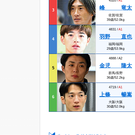
4320 /
A1
峰 竜太
3
佐賀/佐賀
39歳/52.0kg
4831 /
A1
羽野 直也
4
福岡/福岡
29歳/53.9kg
4888 / A2
金児 隆太
5
群馬/長野
36歳/52.2kg
4719 /
A1
上條 暢嵩
6
大阪/大阪
30歳/52.0kg