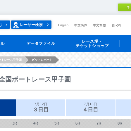
ネ
む
レーサー検索
English
中文简体
中文繁體
한국어
レース場・
ール
データファイル
チケットショップ
ートレース甲子園
ピットレポート
全国ボートレース甲子園
7月12日
7月13日
３日目
４日目
3R
4R
5R
6R
7R
8R