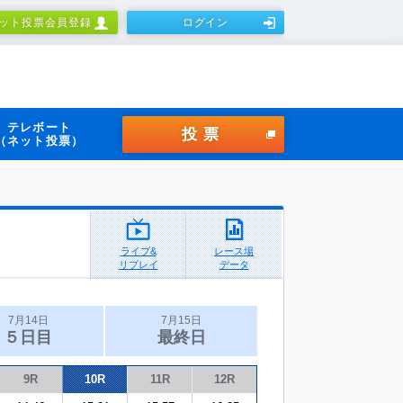
ット投票会員登録
ログイン
テレボート
投票
（ネット投票）
ライブ&
レース場
リプレイ
データ
7月14日
7月15日
５日目
最終日
9R
10R
11R
12R