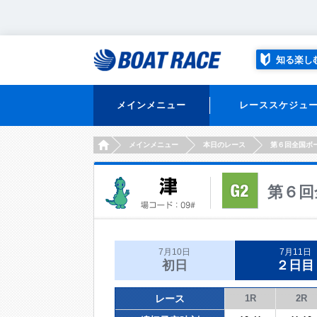
知る楽し
メインメニュー
レーススケジュ
HOME
メインメニュー
本日のレース
第６回全国ボ
第６回
7月10日
7月11日
初日
２日目
レース
1R
2R