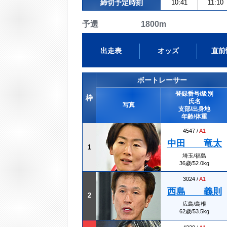
締切予定時刻
10:41
11:10
予選 1800m
出走表
オッズ
直前
ボートレーサー
登録番号/級別
枠
氏名
写真
支部/出身地
年齢/体重
4547 /
A1
中田 竜太
1
埼玉/福島
36歳/52.0kg
3024 /
A1
西島 義則
2
広島/島根
62歳/53.5kg