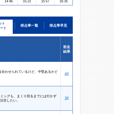
14:46
15:21
15:57
16:35
ット
得点率一覧
得点率早見
ポート
前走
結果
は合わせられているけど、中堅あるかど
4R
イミングも、まくり切るまでには行かず
3R
は注目したい。