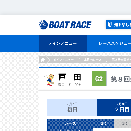
知る楽し
メインメニュー
レーススケジュ
HOME
メインメニュー
本日のレース
第８回全国ボ
第８回
7月7日
7月8日
初日
２日目
レース
1R
2R