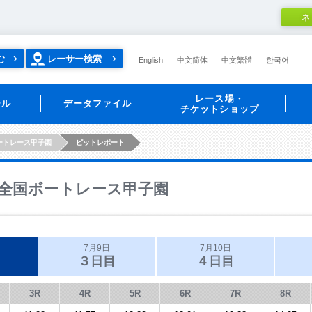
ネ
む
レーサー検索
English
中文简体
中文繁體
한국어
レース場・
ール
データファイル
チケットショップ
ートレース甲子園
ピットレポート
全国ボートレース甲子園
7月9日
7月10日
３日目
４日目
3R
4R
5R
6R
7R
8R