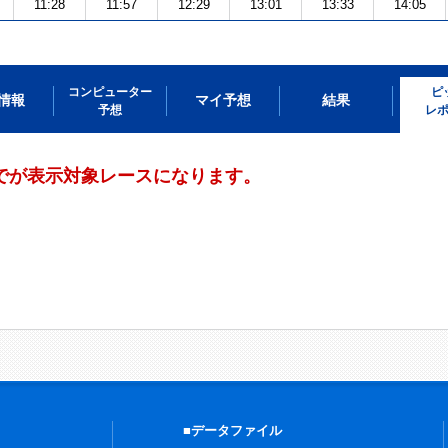
11:28
11:57
12:29
13:01
13:33
14:05
コンピューター
ピ
情報
マイ予想
結果
予想
レ
までが表示対象レースになります。
■データファイル