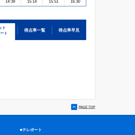
14:39
15:14
15:51
16:30
ット
得点率一覧
得点率早見
ポート
PAGE TOP
■テレボート