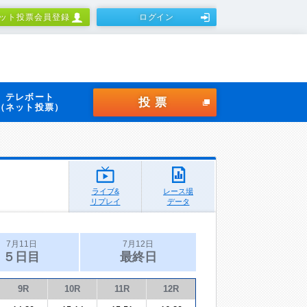
ット投票会員登録
ログイン
テレボート
投票
（ネット投票）
ライブ&
レース場
リプレイ
データ
7月11日
7月12日
５日目
最終日
9R
10R
11R
12R