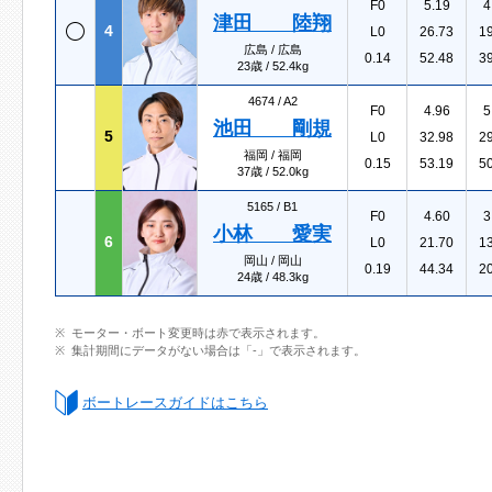
F0
5.19
4
津田 陸翔
4
L0
26.73
1
広島 / 広島
0.14
52.48
3
23歳 / 52.4kg
4674 /
A2
F0
4.96
5
池田 剛規
5
L0
32.98
2
福岡 / 福岡
0.15
53.19
5
37歳 / 52.0kg
5165 /
B1
F0
4.60
3
小林 愛実
6
L0
21.70
1
岡山 / 岡山
0.19
44.34
2
24歳 / 48.3kg
モーター・ボート変更時は赤で表示されます。
集計期間にデータがない場合は「-」で表示されます。
ボートレースガイドはこちら