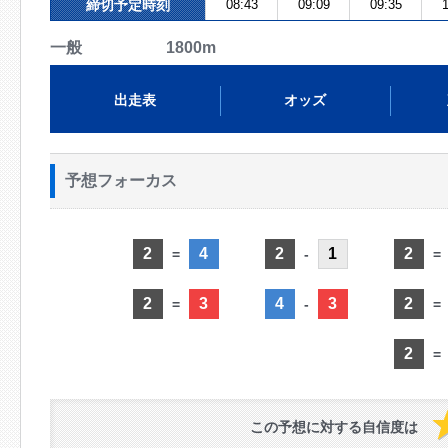
締切予定時刻
08:43
09:09
09:35
1
一般 1800m
出走表
オッズ
予想フォーカス
2
4
2
1
2
=
-
=
2
3
4
3
2
=
-
=
2
=
この予想に対する自信度は