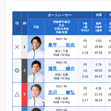
ボートレーサー
全国
登録番号/級別
印
枠
F数
勝率
氏名
写真
L数
2連率
2
支部/出身地
平均ST
3連率
3
年齢/体重
3602 /
B1
F0
5.03
4
奥平 拓也
1
L0
28.89
1
東京 / 千葉
0.18
45.56
2
54歳 / 52.0kg
4652 /
A2
F0
5.76
5
酒見 峻介
2
L0
40.63
4
佐賀 / 兵庫
0.16
55.47
5
39歳 / 51.5kg
3211 /
B1
F0
4.36
4
北川 敏弘
3
L0
21.43
1
佐賀 / 佐賀
0.17
38.10
4
62歳 / 53.5kg
5222 /
A2