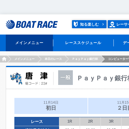
知る楽しむ
レーサ
メインメニュー
レーススケジュール
デ
HOME
メインメニュー
本日のレース
ＰａｙＰａｙ銀行杯
コンピューター
ＰａｙＰａｙ銀行
11月14日
11月1
初日
２日
レース
1R
2R
3R