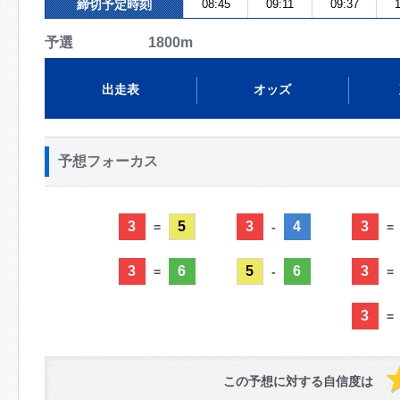
締切予定時刻
08:45
09:11
09:37
1
予選 1800m
出走表
オッズ
予想フォーカス
3
5
3
4
3
=
-
=
3
6
5
6
3
=
-
=
3
=
この予想に対する自信度は