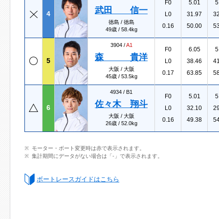
F0
5.01
5
武田 信一
4
L0
31.97
3
徳島 / 徳島
0.16
50.00
5
49歳 / 58.4kg
3904 /
A1
F0
6.05
5
森 貴洋
5
L0
38.46
4
大阪 / 大阪
0.17
63.85
5
45歳 / 53.5kg
4934 /
B1
F0
5.01
5
佐々木 翔斗
6
L0
32.10
2
大阪 / 大阪
0.16
49.38
5
26歳 / 52.0kg
モーター・ボート変更時は赤で表示されます。
集計期間にデータがない場合は「-」で表示されます。
ボートレースガイドはこちら