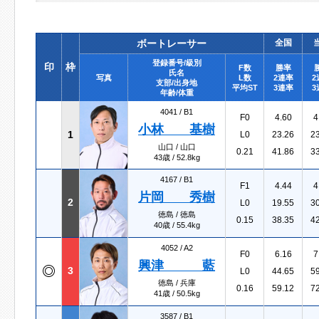
ボートレーサー
全国
登録番号/級別
印
枠
F数
勝率
氏名
写真
L数
2連率
2
支部/出身地
平均ST
3連率
3
年齢/体重
4041 /
B1
F0
4.60
4
小林 基樹
1
L0
23.26
2
山口 / 山口
0.21
41.86
3
43歳 / 52.8kg
4167 /
B1
F1
4.44
4
片岡 秀樹
2
L0
19.55
3
徳島 / 徳島
0.15
38.35
4
40歳 / 55.4kg
4052 /
A2
F0
6.16
7
興津 藍
3
L0
44.65
5
徳島 / 兵庫
0.16
59.12
7
41歳 / 50.5kg
3587 /
B1