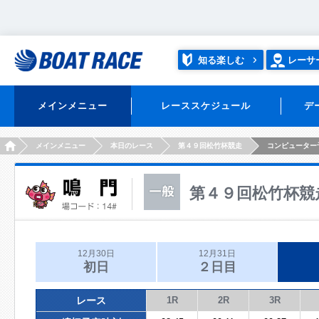
知る楽しむ
レーサ
メインメニュー
レーススケジュール
デ
HOME
メインメニュー
本日のレース
第４９回松竹杯競走
コンピューター
第４９回松竹杯競
12月30日
12月31日
初日
２日目
レース
1R
2R
3R