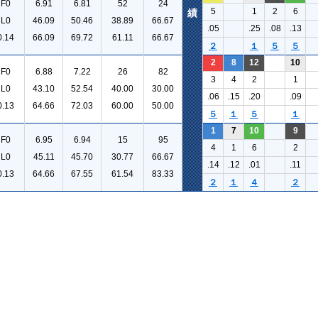
F0
6.91
6.81
52
24
5
1
2
6
績
L0
46.09
50.46
38.89
66.67
.05
.25
.08
.13
0.14
66.09
69.72
61.11
66.67
２
１
５
５
2
8
12
10
F0
6.88
7.22
26
82
3
4
2
1
L0
43.10
52.54
40.00
30.00
.06
.15
.20
.09
0.13
64.66
72.03
60.00
50.00
５
１
５
１
1
7
10
9
F0
6.95
6.94
15
95
4
1
6
2
L0
45.11
45.70
30.77
66.67
.14
.12
.01
.11
0.13
64.66
67.55
61.54
83.33
２
１
４
２