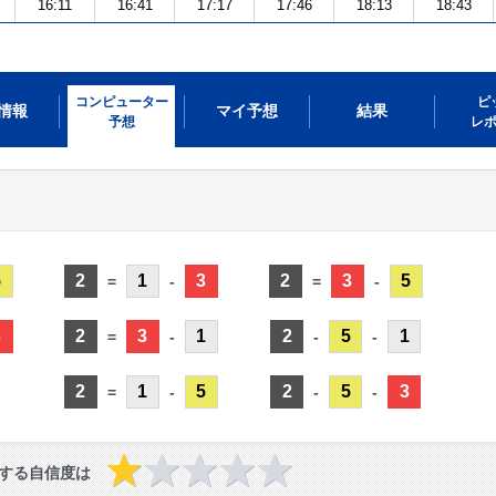
16:11
16:41
17:17
17:46
18:13
18:43
コンピューター
ピ
情報
マイ予想
結果
予想
レ
5
2
1
3
2
3
5
=
-
=
-
3
2
3
1
2
5
1
=
-
-
-
2
1
5
2
5
3
=
-
-
-
する自信度は