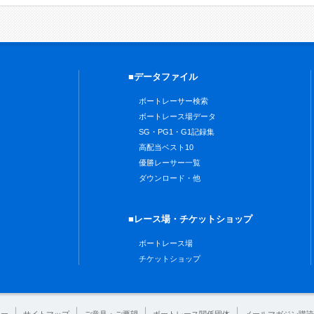
■データファイル
ボートレーサー検索
ボートレース場データ
SG・PG1・G1記録集
高配当ベスト10
優勝レーサー一覧
ダウンロード・他
■レース場・チケットショップ
ボートレース場
チケットショップ