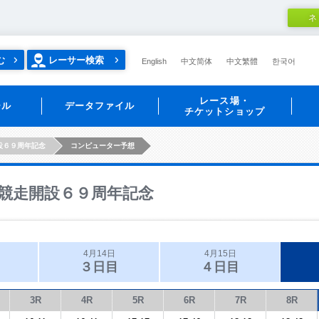
ネ
む
レーサー検索
English
中文简体
中文繁體
한국어
レース場・
ール
データファイル
チケットショップ
設６９周年記念
コンピューター予想
競走開設６９周年記念
4月14日
4月15日
３日目
４日目
3R
4R
5R
6R
7R
8R