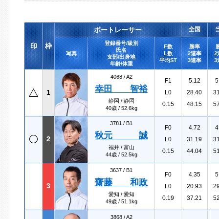
ボートレーサー
全国
登録番号/級別
印
枠
F数
勝率
氏名
写真
L数
2連率
2
支部/出身地
平均ST
3連率
3
年齢/体重
4068 /
A2
F1
5.12
5
幸田 智裕
1
L0
28.40
3
静岡 / 静岡
0.15
48.15
5
40歳 / 52.6kg
3781 /
B1
F0
4.72
4
秋元 誠
2
L0
31.19
3
福井 / 富山
0.15
44.04
5
44歳 / 52.5kg
3637 /
B1
F0
4.35
5
齋藤 和政
3
L0
20.93
2
愛知 / 愛知
0.19
37.21
5
49歳 / 51.1kg
3868 /
A2