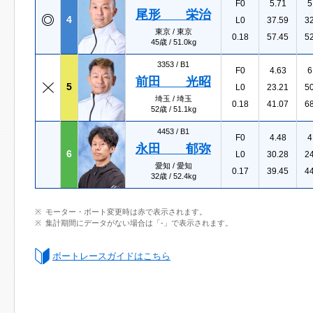
F0
5.71
5
尾形 栄治
4
L0
37.59
3
東京 / 東京
0.18
57.45
5
45歳 / 51.0kg
3353 /
B1
F0
4.63
6
前田 光昭
5
L0
23.21
5
埼玉 / 埼玉
0.18
41.07
6
52歳 / 51.1kg
4453 /
B1
F0
4.48
4
永田 郁弥
6
L0
30.28
2
愛知 / 愛知
0.17
39.45
4
32歳 / 52.4kg
モーター・ボート変更時は赤で表示されます。
集計期間にデータがない場合は「-」で表示されます。
ボートレースガイドはこちら