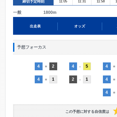
締切予定時刻
11:05
11:31
11:58
1
一般 1800m
出走表
オッズ
予想フォーカス
4
2
4
5
4
=
-
=
4
1
2
1
4
=
-
=
4
=
この予想に対する自信度は