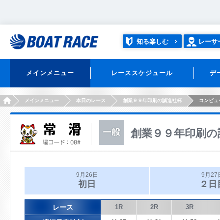
知る楽しむ
レーサ
メインメニュー
レーススケジュール
デ
HOME
メインメニュー
本日のレース
創業９９年印刷の誠進社杯
コンピュ
創業９９年印刷の
9月26日
9月27
初日
２日
レース
1R
2R
3R