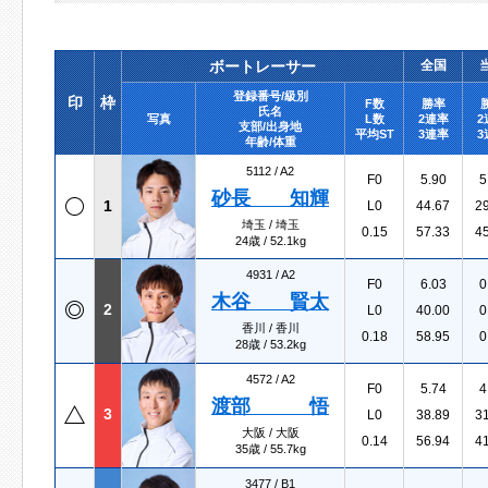
ボートレーサー
全国
登録番号/級別
印
枠
F数
勝率
氏名
写真
L数
2連率
2
支部/出身地
平均ST
3連率
3
年齢/体重
5112 /
A2
F0
5.90
5
砂長 知輝
1
L0
44.67
2
埼玉 / 埼玉
0.15
57.33
4
24歳 / 52.1kg
4931 /
A2
F0
6.03
0
木谷 賢太
2
L0
40.00
0
香川 / 香川
0.18
58.95
0
28歳 / 53.2kg
4572 /
A2
F0
5.74
4
渡部 悟
3
L0
38.89
3
大阪 / 大阪
0.14
56.94
4
35歳 / 55.7kg
3477 /
B1