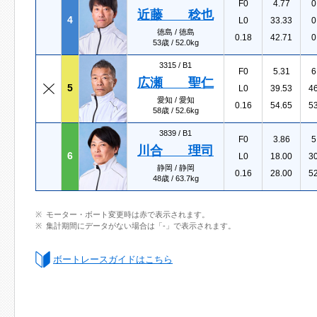
F0
4.77
0
近藤 稔也
4
L0
33.33
0
徳島 / 徳島
0.18
42.71
0
53歳 / 52.0kg
3315 /
B1
F0
5.31
6
広瀬 聖仁
5
L0
39.53
4
愛知 / 愛知
0.16
54.65
5
58歳 / 52.6kg
3839 /
B1
F0
3.86
5
川合 理司
6
L0
18.00
3
静岡 / 静岡
0.16
28.00
5
48歳 / 63.7kg
モーター・ボート変更時は赤で表示されます。
集計期間にデータがない場合は「-」で表示されます。
ボートレースガイドはこちら