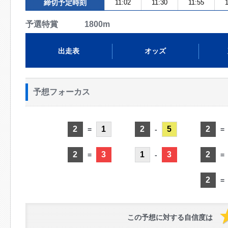
締切予定時刻
11:02
11:30
11:55
1
予選特賞 1800m
出走表
オッズ
予想フォーカス
2
1
2
5
2
=
-
=
2
3
1
3
2
=
-
=
2
=
この予想に対する自信度は