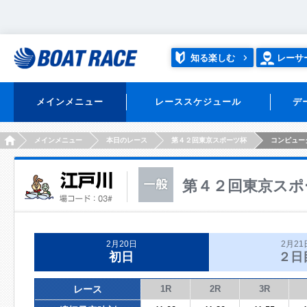
知る楽しむ
レーサ
メインメニュー
レーススケジュール
デ
HOME
メインメニュー
本日のレース
第４２回東京スポーツ杯
コンピュー
第４２回東京スポ
2月20日
2月21
初日
２日
レース
1R
2R
3R