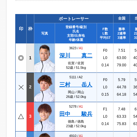
ボートレーサー
全国
登録番号/級別
印
枠
F数
勝率
氏名
写真
L数
2連率
2
支部/出身地
平均ST
3連率
3
年齢/体重
3623 /
A1
F0
7.51
5
深川 真二
1
L0
63.00
4
佐賀 / 佐賀
0.14
79.00
4
52歳 / 51.5kg
5111 /
A2
F0
5.79
5
三村 岳人
2
L0
44.78
3
岡山 / 岡山
0.15
64.18
5
26歳 / 52.0kg
5278 /
A1
F1
7.48
6
田中 駿兵
3
L0
63.33
5
徳島 / 徳島
0.14
75.83
6
23歳 / 52.0kg
4910 /
A1