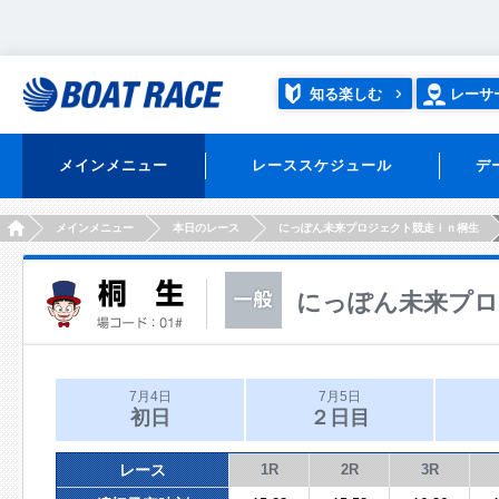
知る楽しむ
レーサ
メインメニュー
レーススケジュール
デ
HOME
メインメニュー
本日のレース
にっぽん未来プロジェクト競走ｉｎ桐生
にっぽん未来プロ
7月4日
7月5日
初日
２日目
レース
1R
2R
3R