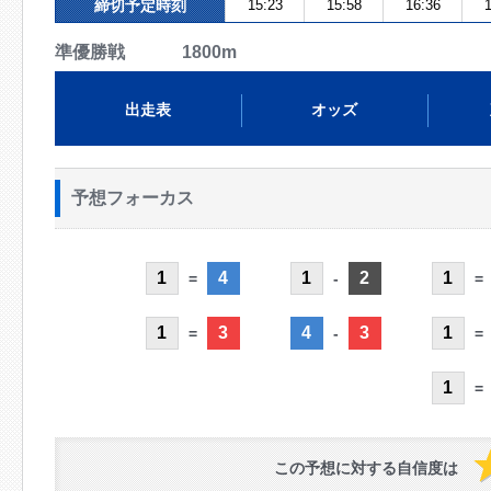
締切予定時刻
15:23
15:58
16:36
1
準優勝戦 1800m
出走表
オッズ
予想フォーカス
1
4
1
2
1
=
-
=
1
3
4
3
1
=
-
=
1
=
この予想に対する自信度は