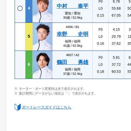
F0
6.78
5
中村 泰平
4
L0
55.68
5
愛知 / 愛知
0.15
67.05
5
30歳 / 52.0kg
4406 /
B1
F0
4.15
3
幸野 史明
5
L0
20.79
1
福岡 / 福岡
0.16
37.62
3
41歳 / 52.0kg
4607 /
A2
F0
5.91
6
鶴田 勇雄
6
L0
37.72
4
福岡 / 福岡
0.18
60.53
5
37歳 / 52.4kg
モーター・ボート変更時は赤で表示されます。
集計期間にデータがない場合は「-」で表示されます。
ボートレースガイドはこちら