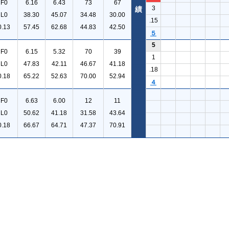
F0
6.16
6.43
73
67
3
績
L0
38.30
45.07
34.48
30.00
.15
0.13
57.45
62.68
44.83
42.50
５
5
F0
6.15
5.32
70
39
1
L0
47.83
42.11
46.67
41.18
.18
0.18
65.22
52.63
70.00
52.94
４
F0
6.63
6.00
12
11
L0
50.62
41.18
31.58
43.64
0.18
66.67
64.71
47.37
70.91