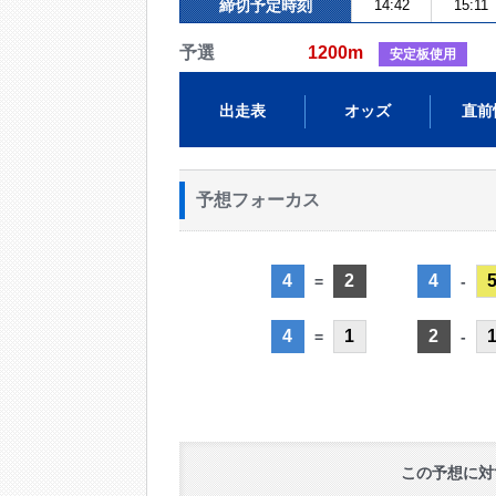
締切予定時刻
14:42
15:11
予選
1200m
安定板使用
出走表
オッズ
直前
予想フォーカス
4
2
4
=
-
4
1
2
=
-
この予想に対