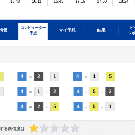
15:40
16:11
16:43
17:16
17:50
18:24
コンピューター
ピ
情報
マイ予想
結果
予想
レ
5
4
2
1
4
1
5
=
-
=
-
1
4
1
2
4
5
2
=
-
-
-
4
2
5
4
5
1
=
-
-
-
する自信度は