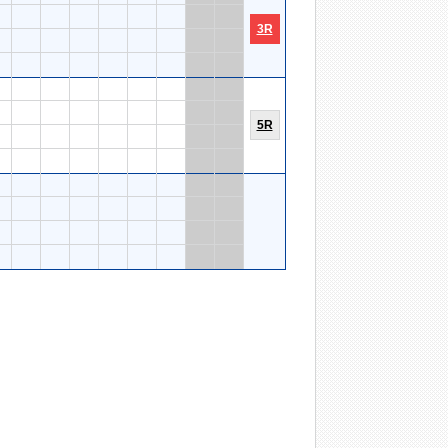
3R
5R