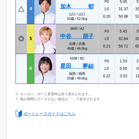
F0
5.35
5
加木 郁
4
L0
31.37
3
山口 / 山口
0.20
50.98
5
53歳 / 52.0kg
3845 /
A2
F0
5.45
5
中谷 朋子
5
L0
32.84
3
兵庫 / 兵庫
0.21
56.72
6
49歳 / 46.0kg
5438 /
B2
F0
1.53
2
星田 夢結
6
L0
0.00
0
福岡 / 福岡
0.22
3.33
1
20歳 / 49.6kg
モーター・ボート変更時は赤で表示されます。
集計期間にデータがない場合は「-」で表示されます。
ボートレースガイドはこちら