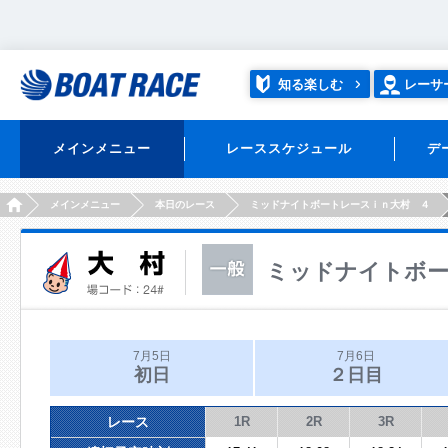
知る楽しむ
レーサ
メインメニュー
レーススケジュール
デ
HOME
メインメニュー
本日のレース
ミッドナイトボートレースｉｎ大村 ４
ミッドナイトボー
7月5日
7月6日
初日
２日目
レース
1R
2R
3R