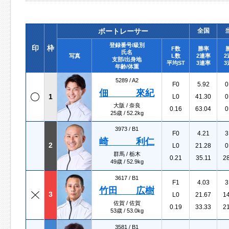
ボートレーサー
全国
登録番号/級別
印
枠
F数
勝率
氏名
写真
L数
2連率
2
支部/出身地
平均ST
3連率
3
年齢/体重
5289 /
A2
F0
5.92
0
佃 來紀
1
L0
41.30
0
大阪 / 奈良
0.16
63.04
0
25歳 / 52.2kg
3973 /
B1
F0
4.21
3
崎 利仁
2
L0
21.28
0
群馬 / 栃木
0.21
35.11
2
49歳 / 52.9kg
3617 /
B1
F1
4.03
3
竹田 広樹
3
L0
21.67
1
佐賀 / 佐賀
0.19
33.33
2
53歳 / 53.0kg
3581 /
B1