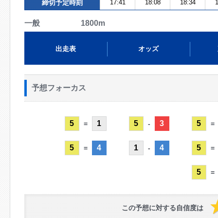
締切予定時刻
17:41
18:08
18:34
1
一般 1800m
出走表
オッズ
予想フォーカス
5
1
5
3
5
=
-
=
5
4
1
4
5
=
-
=
5
=
この予想に対する自信度は