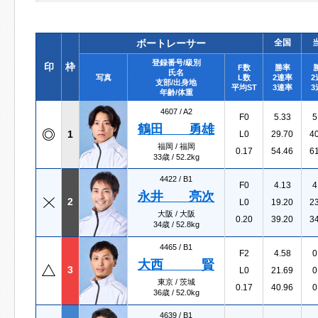
ボートレーサー
全国
登録番号/級別
印
枠
F数
勝率
氏名
写真
L数
2連率
2
支部/出身地
平均ST
3連率
3
年齢/体重
4607 /
A2
F0
5.33
5
鶴田 勇雄
1
L0
29.70
4
福岡 / 福岡
0.17
54.46
6
33歳 / 52.2kg
4422 /
B1
F0
4.13
4
永井 亮次
2
L0
19.20
2
大阪 / 大阪
0.20
39.20
3
34歳 / 52.8kg
4465 /
B1
F2
4.58
0
大西 賢
3
L0
21.69
0
東京 / 茨城
0.17
40.96
0
36歳 / 52.0kg
4639 /
B1