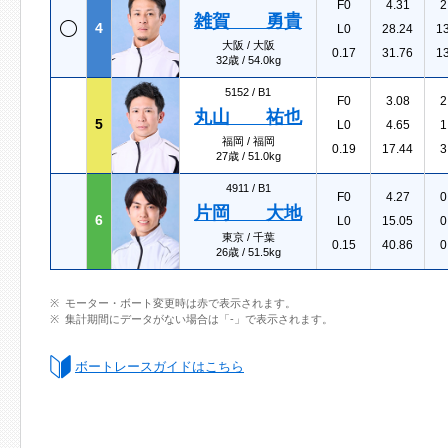
F0
4.31
2
雑賀 勇貴
4
L0
28.24
1
大阪 / 大阪
0.17
31.76
1
32歳 / 54.0kg
5152 /
B1
F0
3.08
2
丸山 祐也
5
L0
4.65
1
福岡 / 福岡
0.19
17.44
3
27歳 / 51.0kg
4911 /
B1
F0
4.27
0
片岡 大地
6
L0
15.05
0
東京 / 千葉
0.15
40.86
0
26歳 / 51.5kg
モーター・ボート変更時は赤で表示されます。
集計期間にデータがない場合は「-」で表示されます。
ボートレースガイドはこちら