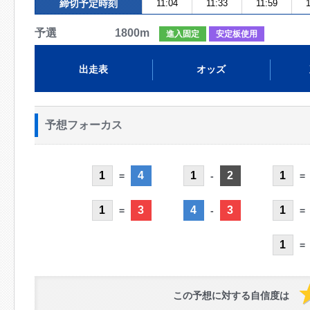
締切予定時刻
11:04
11:33
11:59
1
予選 1800m
進入固定
安定板使用
出走表
オッズ
予想フォーカス
1
4
1
2
1
=
-
=
1
3
4
3
1
=
-
=
1
=
この予想に対する自信度は