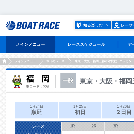
知る楽しむ
レーサ
メインメニュー
レーススケジュール
デ
HOME
メインメニュー
本日のレース
東京・大阪・福岡三都市対抗戦 ニッカン
東京・大阪・福岡
1月24日
1月25日
1月26日
順延
初日
２日目
レース
1R
2R
3R