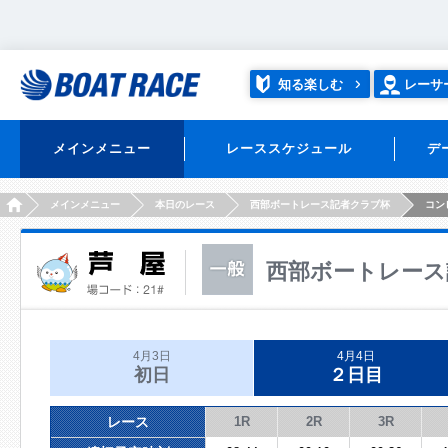
知る楽しむ
レーサ
メインメニュー
レーススケジュール
デ
HOME
メインメニュー
本日のレース
西部ボートレース記者クラブ杯
コン
西部ボートレース
4月3日
4月4日
初日
２日目
レース
1R
2R
3R