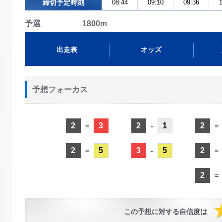
締切予定時刻
08:44
09:10
09:36
1
予選 1800m
出走表
オッズ
予想フォーカス
2
3
2
1
2
=
-
=
2
5
3
5
2
=
-
=
2
=
この予想に対する自信度は