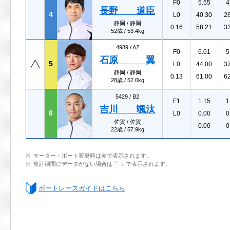
F0
5.55
4
長野 道臣
4
L0
40.30
2
静岡 / 静岡
0.16
58.21
3
52歳 / 53.4kg
4989 /
A2
F0
6.01
5
石原 翼
5
L0
44.00
3
静岡 / 静岡
0.13
61.00
6
28歳 / 52.0kg
5429 /
B2
F1
1.15
1
吉川 颯汰
6
L0
0.00
0
佐賀 / 佐賀
-
0.00
0
22歳 / 57.9kg
モーター・ボート変更時は赤で表示されます。
集計期間にデータがない場合は「-」で表示されます。
ボートレースガイドはこちら