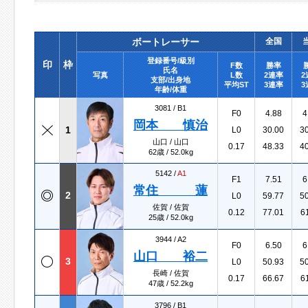
ボートレーサー
全国
登録番号/級別
印
枠
F数
勝率
氏名
写真
L数
2連率
2
支部/出身地
平均ST
3連率
3
年齢/体重
3081 /
B1
F0
4.88
4
岡本 慎治
1
L0
30.00
3
山口 / 山口
0.17
48.33
4
62歳 / 52.0kg
5142 /
A1
F1
7.51
6
常住 蓮
2
L0
59.77
5
佐賀 / 佐賀
0.12
77.01
6
25歳 / 52.0kg
3944 /
A2
F0
6.50
6
山口 裕二
3
L0
50.93
5
長崎 / 佐賀
0.17
66.67
6
47歳 / 52.2kg
3796 /
B1