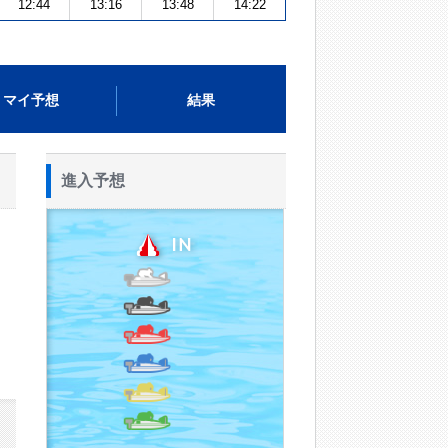
12:44
13:16
13:48
14:22
マイ予想
結果
進入予想