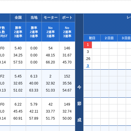
レ
全国
当地
モーター
ボート
F数
勝率
勝率
No
No
L数
2連率
2連率
2連率
2連率
均ST
3連率
3連率
3連率
3連率
初日
２日目
３日目
1
F0
5.40
0.00
54
146
3
L0
34.25
0.00
48.15
31.67
.26
0.14
57.53
0.00
66.20
45.70
３
F2
5.45
6.13
2
152
L0
32.65
40.00
32.92
35.56
今
0.13
51.02
63.33
51.03
54.67
節
F0
6.22
5.79
42
149
L0
45.45
42.11
33.77
32.74
0.14
60.91
57.89
51.75
50.00
成