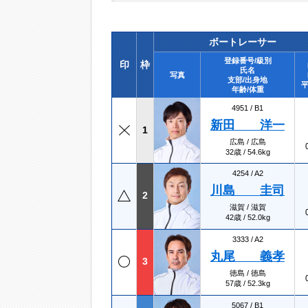
ボートレーサー
登録番号/級別
印
枠
氏名
写真
支部/出身地
平
年齢/体重
4951 /
B1
新田 洋一
1
広島 / 広島
32歳 / 54.6kg
4254 /
A2
川島 圭司
2
滋賀 / 滋賀
42歳 / 52.0kg
3333 /
A2
丸尾 義孝
3
徳島 / 徳島
57歳 / 52.3kg
5067 /
B1