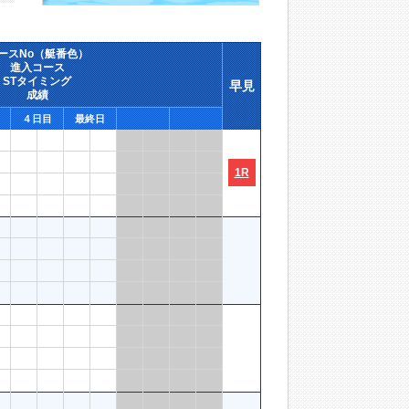
ースNo（艇番色）
進入コース
STタイミング
早見
成績
４日目
最終日
1R