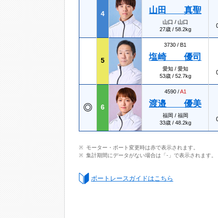
山田 真聖
4
山口 / 山口
27歳 / 58.2kg
3730 /
B1
塩崎 優司
5
愛知 / 愛知
53歳 / 52.7kg
4590 /
A1
渡邉 優美
6
福岡 / 福岡
33歳 / 48.2kg
モーター・ボート変更時は赤で表示されます。
集計期間にデータがない場合は「-」で表示されます。
ボートレースガイドはこちら