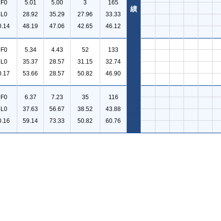
F0
5.01
5.00
3
165
績
L0
28.92
35.29
27.96
33.33
0.14
48.19
47.06
42.65
46.12
F0
5.34
4.43
52
133
L0
35.37
28.57
31.15
32.74
0.17
53.66
28.57
50.82
46.90
F0
6.37
7.23
35
116
L0
37.63
56.67
38.52
43.88
0.16
59.14
73.33
50.82
60.76