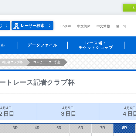
ネ
む
レーサー検索
English
中文简体
中文繁體
한국어
レース場・
ール
データファイル
チケットショップ
ース記者クラブ杯
コンピューター予想
ートレース記者クラブ杯
4月4日
4月5日
4月6日
２日目
３日目
４日
3R
4R
5R
6R
7R
8R