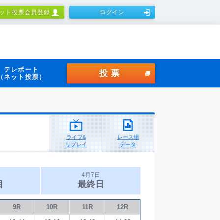
ット投票会員登録
ログイン
テレボート
投票
（ネット投票）
ライブ&
レース場
リプレイ
データ
4月7日
目
最終日
9R
10R
11R
12R