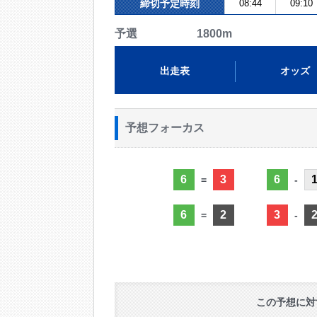
締切予定時刻
08:44
09:10
予選 1800m
出走表
オッズ
予想フォーカス
6
3
6
=
-
6
2
3
=
-
この予想に対