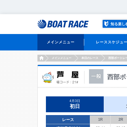
知る楽し
メインメニュー
レーススケジュ
HOME
メインメニュー
本日のレース
西部ボートレ
西部ボ
4月3日
初日
レース
1R
2R