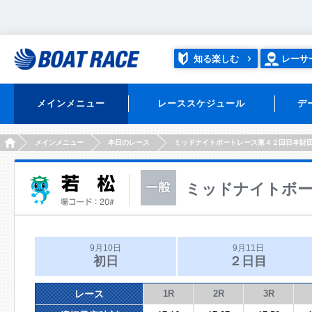
知る楽しむ
レーサ
メインメニュー
レーススケジュール
デ
HOME
メインメニュー
本日のレース
ミッドナイトボートレース第４２回日本財
ミッドナイトボー
9月10日
9月11日
初日
２日目
レース
1R
2R
3R