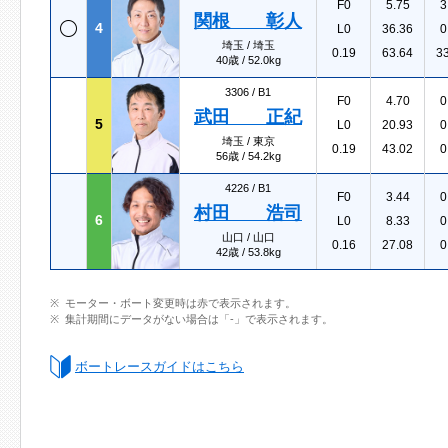
F0
5.75
3
関根 彰人
4
L0
36.36
0
埼玉 / 埼玉
0.19
63.64
3
40歳 / 52.0kg
3306 /
B1
F0
4.70
0
武田 正紀
5
L0
20.93
0
埼玉 / 東京
0.19
43.02
0
56歳 / 54.2kg
4226 /
B1
F0
3.44
0
村田 浩司
6
L0
8.33
0
山口 / 山口
0.16
27.08
0
42歳 / 53.8kg
モーター・ボート変更時は赤で表示されます。
集計期間にデータがない場合は「-」で表示されます。
ボートレースガイドはこちら