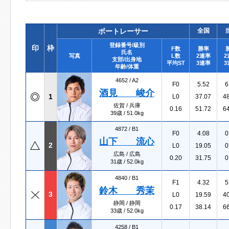
ボートレーサー
全国
登録番号/級別
印
枠
F数
勝率
氏名
写真
L数
2連率
2
支部/出身地
平均ST
3連率
3
年齢/体重
4652 /
A2
F0
5.52
6
酒見 峻介
1
L0
37.07
4
佐賀 / 兵庫
0.16
51.72
6
39歳 / 51.0kg
4872 /
B1
F0
4.08
0
山下 流心
2
L0
19.05
0
広島 / 広島
0.20
31.75
0
31歳 / 52.0kg
4840 /
B1
F1
4.32
5
鈴木 秀茉
3
L0
19.59
4
静岡 / 静岡
0.17
38.14
6
33歳 / 52.0kg
4258 /
B1