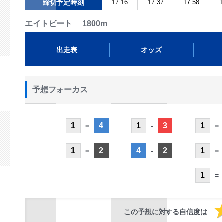
締切予定時刻
17:16
17:37
17:58
1
エイトビート 1800m
出走表
オッズ
予想フォーカス
1
4
1
3
1
=
-
=
1
2
4
2
1
=
-
=
1
=
この予想に対する自信度は