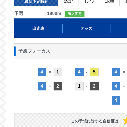
締切予定時刻
15:17
15:43
16:08
1
予選 1800m
進入固定
出走表
オッズ
予想フォーカス
4
1
4
5
4
=
-
=
4
2
1
2
4
=
-
=
4
=
この予想に対する自信度は