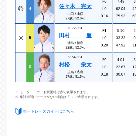
F0
7.48
6
佐々木 完太
4
L0
62.04
4
山口 / 山口
0.16
75.93
6
27歳 / 52.0kg
5172 /
B1
F1
5.10
2
田村 慶
5
L0
33.33
0
徳島 / 徳島
0.20
47.92
1
22歳 / 52.3kg
5154 /
B1
F0
4.01
3
村松 栄太
6
L0
22.67
1
広島 / 広島
0.18
30.67
1
27歳 / 51.5kg
モーター・ボート変更時は赤で表示されます。
集計期間にデータがない場合は「-」で表示されます。
ボートレースガイドはこちら