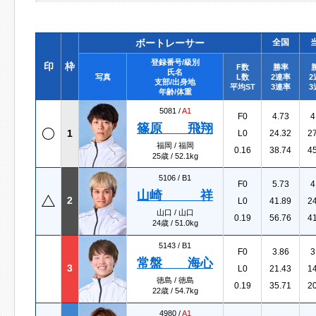
ボートレーサー
全国
登録番号/級別
印
枠
F数
勝率
氏名
写真
L数
2連率
2
支部/出身地
平均ST
3連率
3
年齢/体重
5081 /
A1
F0
4.73
4
篠原 飛翔
1
L0
24.32
2
福岡 / 福岡
0.16
38.74
4
25歳 / 52.1kg
5106 /
B1
F0
5.73
4
山崎 祥
2
L0
41.89
2
山口 / 山口
0.19
56.76
4
24歳 / 51.0kg
5143 /
B1
F0
3.86
3
常盤 海心
3
L0
21.43
1
徳島 / 徳島
0.19
35.71
2
22歳 / 54.7kg
4980 /
A1