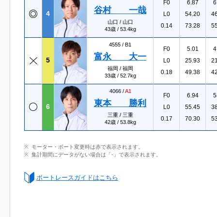
F0
6.87
6
谷村 一哉
4
L0
54.20
4
山口 / 山口
0.14
73.28
5
43歳 / 53.4kg
4555 /
B1
F0
5.01
4
富永 大一
5
L0
25.93
2
福岡 / 福岡
0.18
49.38
4
33歳 / 52.7kg
4066 /
A1
F0
6.94
5
東本 勝利
6
L0
55.45
3
三重 / 三重
0.17
70.30
5
42歳 / 53.8kg
モーター・ボート変更時は赤で表示されます。
集計期間にデータがない場合は「-」で表示されます。
ボートレースガイドはこちら