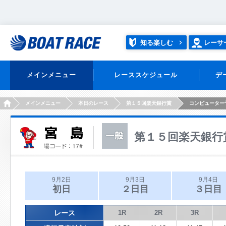
知る楽しむ
レーサ
メインメニュー
レーススケジュール
デ
HOME
メインメニュー
本日のレース
第１５回楽天銀行賞
コンピューター
第１５回楽天銀行
9月2日
9月3日
9月4日
初日
２日目
３日目
レース
1R
2R
3R