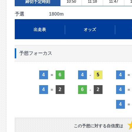
締切予定時刻
10:50
11:18
11:47
1
予選 1800m
出走表
オッズ
予想フォーカス
4
6
4
5
4
=
-
=
4
2
6
2
4
=
-
=
4
=
この予想に対する自信度は