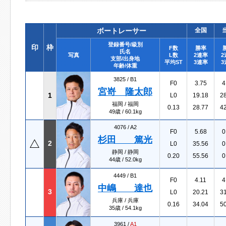
ボートレーサー
全国
登録番号/級別
印
枠
F数
勝率
氏名
写真
L数
2連率
2
支部/出身地
平均ST
3連率
3
年齢/体重
3825 /
B1
F0
3.75
4
宮嵜 隆太郎
1
L0
19.18
2
福岡 / 福岡
0.13
28.77
4
49歳 / 60.1kg
4076 /
A2
F0
5.68
0
杉田 篤光
2
L0
35.56
0
静岡 / 静岡
0.20
55.56
0
44歳 / 52.0kg
4449 /
B1
F0
4.11
4
中嶋 達也
3
L0
20.21
3
兵庫 / 兵庫
0.16
34.04
5
35歳 / 54.1kg
3961 /
A1