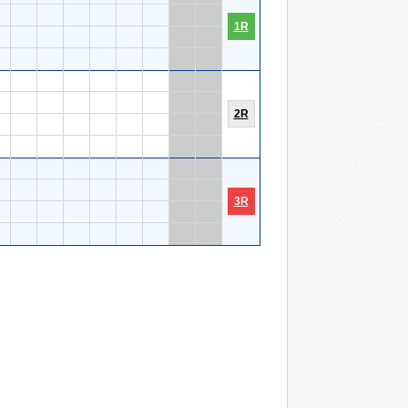
1R
2R
3R