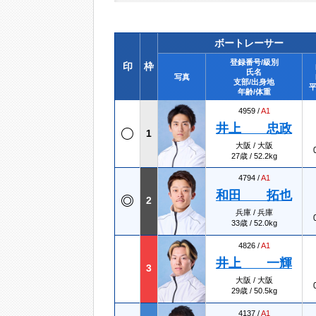
ボートレーサー
登録番号/級別
印
枠
氏名
写真
支部/出身地
平
年齢/体重
4959 /
A1
井上 忠政
1
大阪 / 大阪
27歳 / 52.2kg
4794 /
A1
和田 拓也
2
兵庫 / 兵庫
33歳 / 52.0kg
4826 /
A1
井上 一輝
3
大阪 / 大阪
29歳 / 50.5kg
4137 /
A1