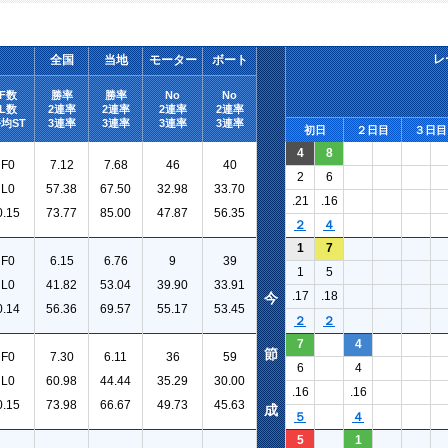
レ
全国
当地
モーター
ボート
F数
勝率
勝率
No
No
L数
2連率
2連率
2連率
2連率
均ST
3連率
3連率
3連率
3連率
初日
２日目
３日目
4
8
F0
7.12
7.68
46
40
2
6
L0
57.38
67.50
32.98
33.70
.21
.16
0.15
73.77
85.00
47.87
56.35
２
４
1
7
F0
6.15
6.76
9
39
1
5
L0
41.82
53.04
39.90
33.91
.17
.18
今
0.14
56.36
69.57
55.17
53.45
２
２
7
4
節
F0
7.30
6.11
36
59
6
4
L0
60.98
44.44
35.29
30.00
.16
.16
0.15
73.98
66.67
49.73
45.63
成
５
４
5
1