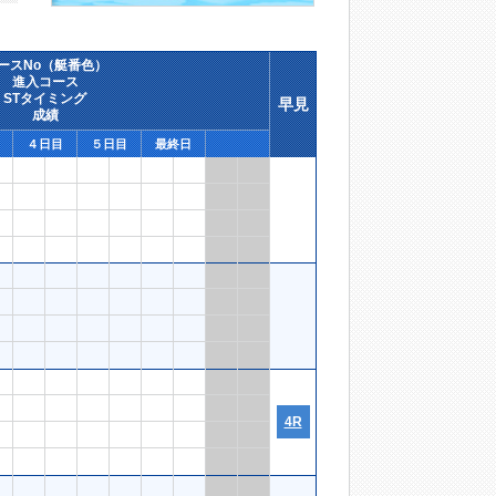
ースNo（艇番色）
進入コース
STタイミング
早見
成績
４日目
５日目
最終日
4R