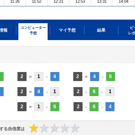
11:26
11:52
12:21
12:53
13:31
14:04
コンピューター
ピ
情報
マイ予想
結果
予想
レ
6
2
1
4
2
4
6
=
-
=
-
4
2
4
1
2
6
1
=
-
-
-
2
1
6
2
6
4
=
-
-
-
する自信度は