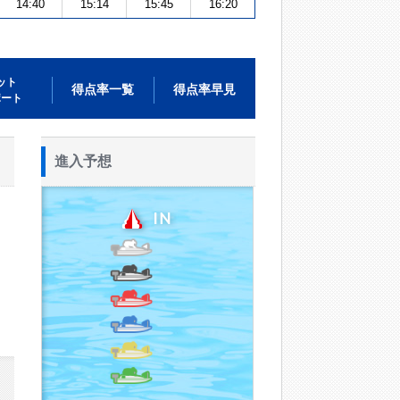
14:40
15:14
15:45
16:20
ット
得点率一覧
得点率早見
ポート
進入予想