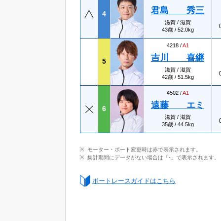
君島 秀三
4
滋賀 / 滋賀
43歳 / 52.0kg
4218 /
A1
吉川 喜継
5
滋賀 / 滋賀
42歳 / 51.5kg
4502 /
A1
遠藤 エミ
6
滋賀 / 滋賀
35歳 / 44.5kg
モーター・ボート変更時は赤で表示されます。
集計期間にデータがない場合は「-」で表示されます。
ボートレースガイドはこちら