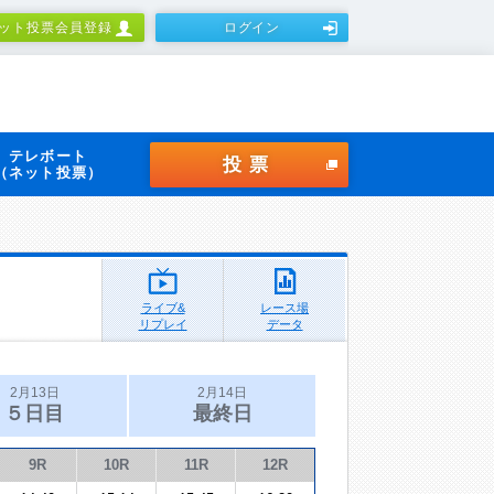
ット投票会員登録
ログイン
テレボート
投票
（ネット投票）
ライブ&
レース場
リプレイ
データ
2月13日
2月14日
５日目
最終日
9R
10R
11R
12R