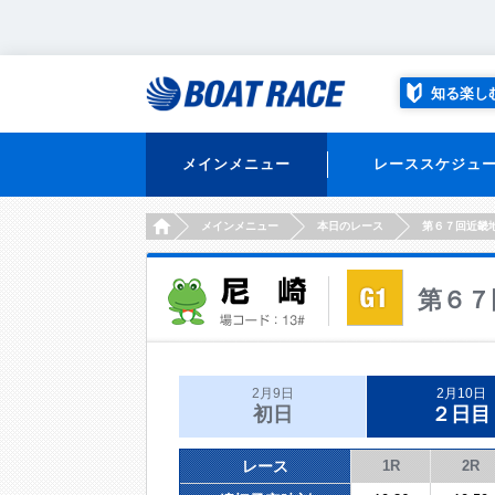
知る楽し
メインメニュー
レーススケジュ
HOME
メインメニュー
本日のレース
第６７回近畿
第６７
2月9日
2月10日
初日
２日目
レース
1R
2R