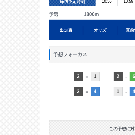
締切予定時刻
10:36
10:59
予選 1800m
出走表
オッズ
直前
予想フォーカス
2
1
2
=
-
2
4
1
=
-
この予想に対