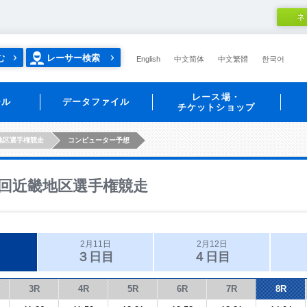
ネ
む
レーサー検索
English
中文简体
中文繁體
한국어
レース場・
ール
データファイル
チケットショップ
地区選手権競走
コンピューター予想
回近畿地区選手権競走
2月11日
2月12日
３日目
４日目
3R
4R
5R
6R
7R
8R