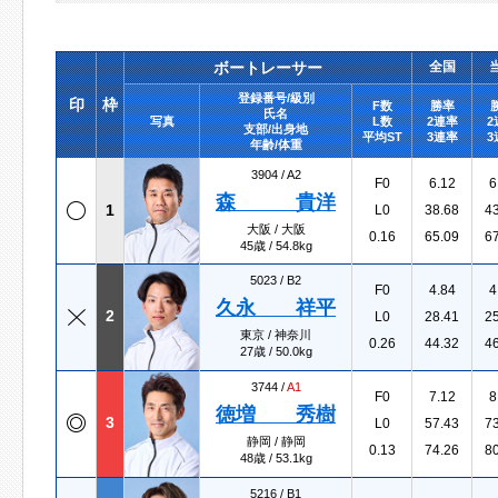
ボートレーサー
全国
登録番号/級別
印
枠
F数
勝率
氏名
写真
L数
2連率
2
支部/出身地
平均ST
3連率
3
年齢/体重
3904 /
A2
F0
6.12
6
森 貴洋
1
L0
38.68
4
大阪 / 大阪
0.16
65.09
6
45歳 / 54.8kg
5023 /
B2
F0
4.84
4
久永 祥平
2
L0
28.41
2
東京 / 神奈川
0.26
44.32
4
27歳 / 50.0kg
3744 /
A1
F0
7.12
8
徳増 秀樹
3
L0
57.43
7
静岡 / 静岡
0.13
74.26
8
48歳 / 53.1kg
5216 /
B1