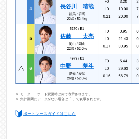
F0
3.20
2
長谷川 晴哉
4
L0
10.00
7
群馬 / 群馬
0.21
20.00
7
22歳 / 52.4kg
5170 /
B1
F0
3.95
0
佐藤 太亮
5
L0
21.43
0
岡山 / 岡山
0.17
30.95
0
22歳 / 52.0kg
4979 /
B1
F0
5.44
3
中野 夢斗
6
L0
29.63
0
愛知 / 愛知
0.16
56.79
0
26歳 / 52.0kg
モーター・ボート変更時は赤で表示されます。
集計期間にデータがない場合は「-」で表示されます。
ボートレースガイドはこちら