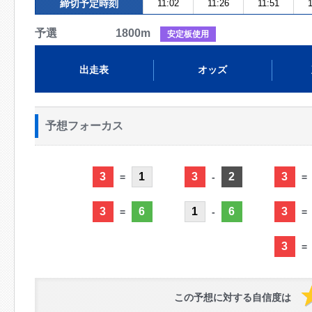
締切予定時刻
11:02
11:26
11:51
1
予選 1800m
安定板使用
出走表
オッズ
予想フォーカス
3
1
3
2
3
=
-
=
3
6
1
6
3
=
-
=
3
=
この予想に対する自信度は