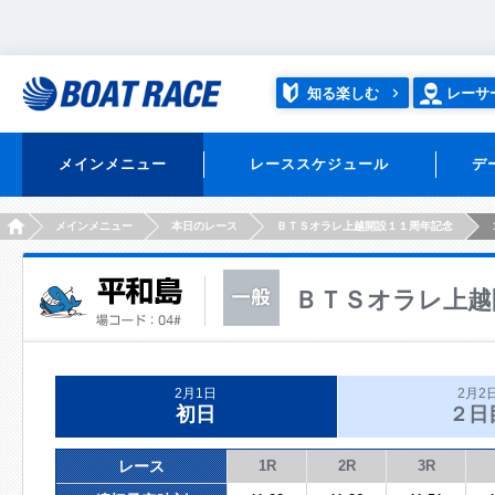
知る楽しむ
レーサ
メインメニュー
レーススケジュール
デ
HOME
メインメニュー
本日のレース
ＢＴＳオラレ上越開設１１周年記念
ＢＴＳオラレ上越
2月1日
2月2
初日
２日
レース
1R
2R
3R