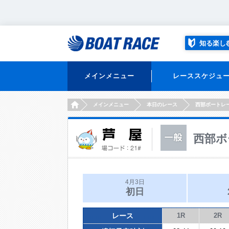
知る楽し
メインメニュー
レーススケジュ
HOME
メインメニュー
本日のレース
西部ボートレ
西部ボ
4月3日
初日
レース
1R
2R