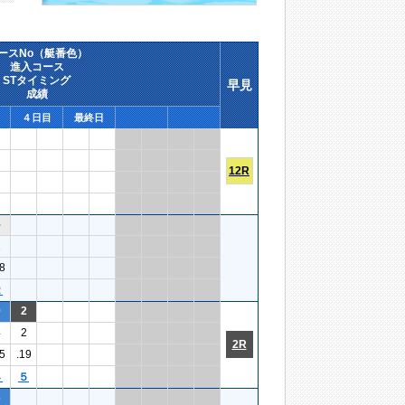
ースNo（艇番色）
進入コース
STタイミング
早見
成績
４日目
最終日
12R
6
1
8
２
9
2
4
2
2R
5
.19
４
５
6