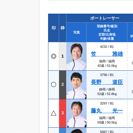
ボートレーサー
登録番号/級別
印
枠
氏名
写真
支部/出身地
平
年齢/体重
4232 /
B1
笠 雅雄
1
福岡 / 福岡
42歳 / 52.0kg
3796 /
B1
長野 道臣
2
静岡 / 静岡
52歳 / 52.8kg
3297 /
B1
藤丸 光一
3
福岡 / 福岡
59歳 / 50.5kg
5067 /
B1