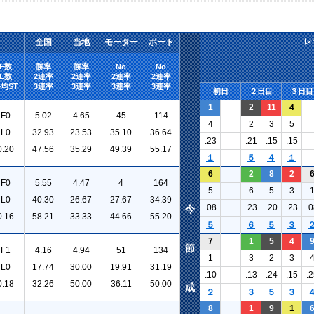
レ
全国
当地
モーター
ボート
F数
勝率
勝率
No
No
L数
2連率
2連率
2連率
2連率
均ST
3連率
3連率
3連率
3連率
初日
２日目
３日目
1
2
11
4
F0
5.02
4.65
45
114
4
2
3
5
L0
32.93
23.53
35.10
36.64
.23
.21
.15
.15
0.20
47.56
35.29
49.39
55.17
１
５
４
１
6
2
8
2
F0
5.55
4.47
4
164
5
6
5
3
L0
40.30
26.67
27.67
34.39
.08
.23
.20
.23
.0
今
0.16
58.21
33.33
44.66
55.20
５
６
５
３
7
1
5
4
節
F1
4.16
4.94
51
134
1
3
2
3
L0
17.74
30.00
19.91
31.19
.10
.13
.24
.15
.2
0.18
32.26
50.00
36.11
50.00
成
２
３
５
３
8
1
9
1