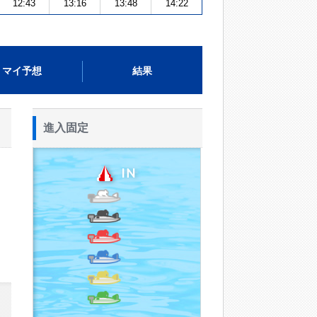
12:43
13:16
13:48
14:22
マイ予想
結果
進入固定