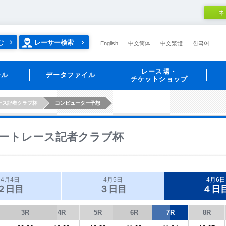
ネ
む
レーサー検索
English
中文简体
中文繁體
한국어
レース場・
ール
データファイル
チケットショップ
ース記者クラブ杯
コンピューター予想
ートレース記者クラブ杯
4月4日
4月5日
4月6日
２日目
３日目
４日
3R
4R
5R
6R
7R
8R