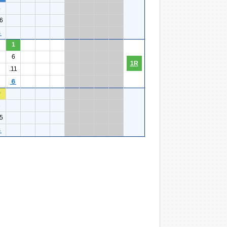
4
6
６
1
6
1R
.11
６
9
6
5
６