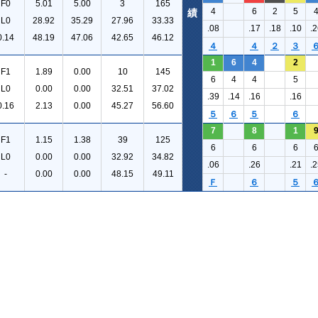
F0
5.01
5.00
3
165
4
6
2
5
績
L0
28.92
35.29
27.96
33.33
.08
.17
.18
.10
.2
0.14
48.19
47.06
42.65
46.12
４
４
２
３
1
6
4
2
F1
1.89
0.00
10
145
6
4
4
5
L0
0.00
0.00
32.51
37.02
.39
.14
.16
.16
0.16
2.13
0.00
45.27
56.60
５
６
５
６
7
8
1
F1
1.15
1.38
39
125
6
6
6
L0
0.00
0.00
32.92
34.82
.06
.26
.21
.2
-
0.00
0.00
48.15
49.11
Ｆ
６
５