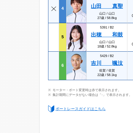
山田 真聖
4
山口 / 山口
27歳 / 58.8kg
5391 /
B2
出穂 和鼓
5
山口 / 山口
18歳 / 52.8kg
5429 /
B2
吉川 颯汰
6
佐賀 / 佐賀
22歳 / 58.1kg
モーター・ボート変更時は赤で表示されます。
集計期間にデータがない場合は「-」で表示されます。
ボートレースガイドはこちら