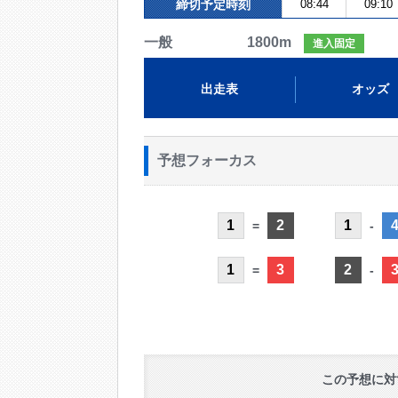
締切予定時刻
08:44
09:10
一般 1800m
進入固定
出走表
オッズ
予想フォーカス
1
2
1
=
-
1
3
2
=
-
この予想に対