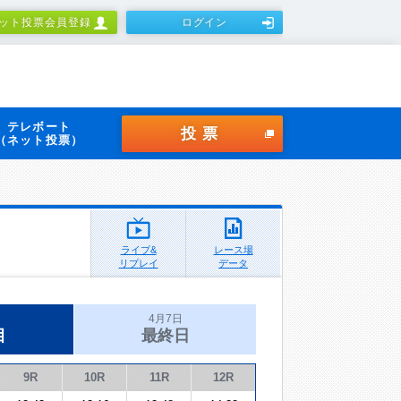
ット投票会員登録
ログイン
テレボート
投票
（ネット投票）
ライブ&
レース場
リプレイ
データ
4月7日
目
最終日
9R
10R
11R
12R