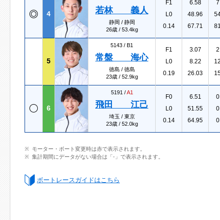
F1
6.58
7
若林 義人
4
L0
48.96
5
静岡 / 静岡
0.14
67.71
8
26歳 / 53.4kg
5143 /
B1
F1
3.07
2
常盤 海心
5
L0
8.22
1
徳島 / 徳島
0.19
26.03
1
23歳 / 52.9kg
5191 /
A1
F0
6.51
0
飛田 江己
6
L0
51.55
0
埼玉 / 東京
0.14
64.95
0
23歳 / 52.0kg
モーター・ボート変更時は赤で表示されます。
集計期間にデータがない場合は「-」で表示されます。
ボートレースガイドはこちら