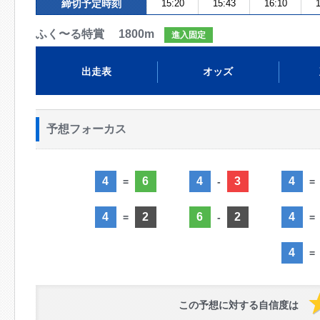
締切予定時刻
15:20
15:43
16:10
1
ふく〜る特賞 1800m
進入固定
出走表
オッズ
予想フォーカス
4
6
4
3
4
=
-
=
4
2
6
2
4
=
-
=
4
=
この予想に対する自信度は