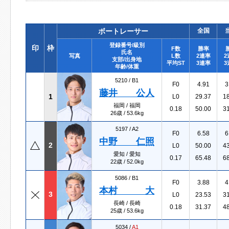
ボートレーサー
全国
登録番号/級別
印
枠
F数
勝率
氏名
写真
L数
2連率
2
支部/出身地
平均ST
3連率
3
年齢/体重
5210 /
B1
F0
4.91
3
藤井 公人
1
L0
29.37
1
福岡 / 福岡
0.18
50.00
3
26歳 / 53.6kg
5197 /
A2
F0
6.58
6
中野 仁照
2
L0
50.00
4
愛知 / 愛知
0.17
65.48
6
22歳 / 52.0kg
5086 /
B1
F0
3.88
4
本村 大
3
L0
23.53
3
長崎 / 長崎
0.18
31.37
4
25歳 / 53.6kg
5034 /
A1