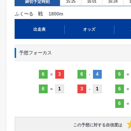
締切予定時刻
15:25
16:01
16:24
1
ふく〜る 戦 1800m
出走表
オッズ
予想フォーカス
6
3
6
4
6
=
-
=
6
1
3
1
6
=
-
=
6
=
この予想に対する自信度は