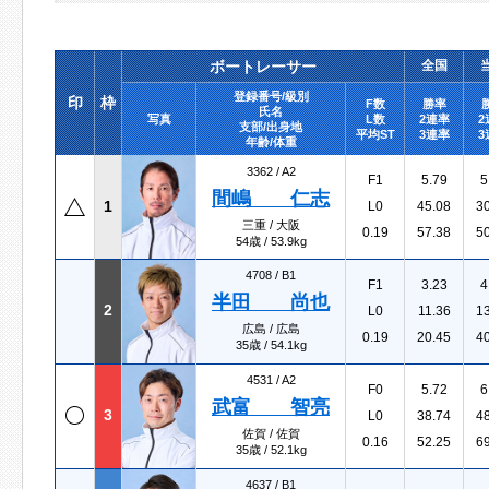
ボートレーサー
全国
登録番号/級別
印
枠
F数
勝率
氏名
写真
L数
2連率
2
支部/出身地
平均ST
3連率
3
年齢/体重
3362 /
A2
F1
5.79
5
間嶋 仁志
1
L0
45.08
3
三重 / 大阪
0.19
57.38
5
54歳 / 53.9kg
4708 /
B1
F1
3.23
4
半田 尚也
2
L0
11.36
1
広島 / 広島
0.19
20.45
4
35歳 / 54.1kg
4531 /
A2
F0
5.72
6
武富 智亮
3
L0
38.74
4
佐賀 / 佐賀
0.16
52.25
6
35歳 / 52.1kg
4637 /
B1