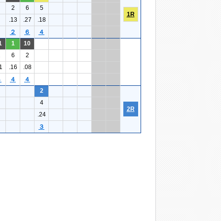
2
6
5
1R
.13
.27
.18
２
６
４
1
1
10
2
6
2
1
.16
.08
４
４
４
2
4
2R
.24
３