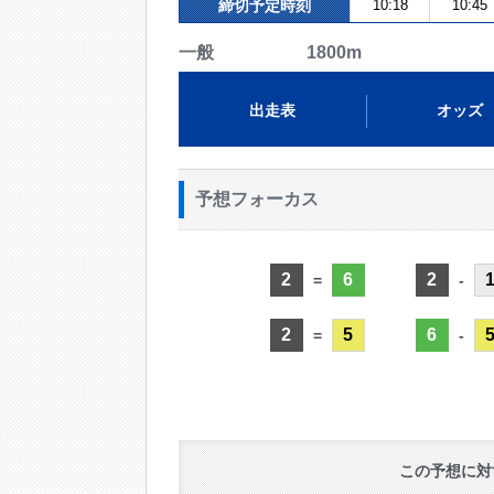
締切予定時刻
10:18
10:45
一般 1800m
出走表
オッズ
予想フォーカス
2
6
2
=
-
2
5
6
=
-
この予想に対