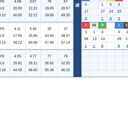
F0
4.09
3.67
76
67
4
1
5
4
績
L0
20.00
22.22
19.05
28.57
.17
.17
.24
.25
0.22
40.00
22.22
39.68
49.35
３
１
６
３
4
10
9
1
1
F0
4.11
5.40
35
37
3
1
6
4
L0
17.65
35.00
43.94
38.57
.08
.13
.14
.09
.1
0.14
39.22
60.00
57.58
57.14
１
１
６
６
F0
4.55
4.77
77
79
L0
20.91
26.21
36.92
32.05
0.18
44.55
46.60
55.38
46.15