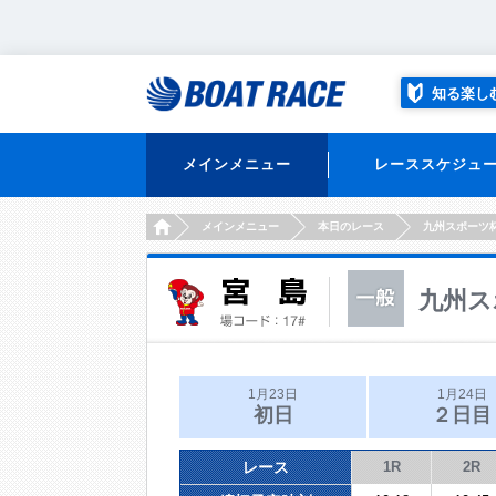
知る楽し
メインメニュー
レーススケジュ
HOME
メインメニュー
本日のレース
九州スポーツ
九州ス
1月23日
1月24日
初日
２日目
レース
1R
2R