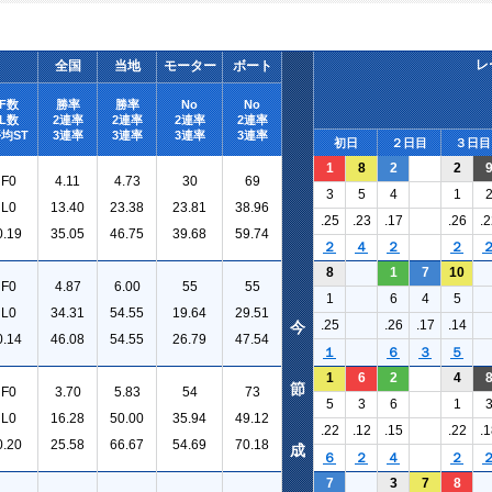
レ
全国
当地
モーター
ボート
F数
勝率
勝率
No
No
L数
2連率
2連率
2連率
2連率
均ST
3連率
3連率
3連率
3連率
初日
２日目
３日目
1
8
2
2
F0
4.11
4.73
30
69
3
5
4
1
L0
13.40
23.38
23.81
38.96
.25
.23
.17
.26
.2
0.19
35.05
46.75
39.68
59.74
２
４
２
２
8
1
7
10
F0
4.87
6.00
55
55
1
6
4
5
L0
34.31
54.55
19.64
29.51
.25
.26
.17
.14
今
0.14
46.08
54.55
26.79
47.54
１
６
３
５
1
6
2
4
節
F0
3.70
5.83
54
73
5
3
6
1
L0
16.28
50.00
35.94
49.12
.22
.12
.15
.22
.1
0.20
25.58
66.67
54.69
70.18
成
６
２
４
２
7
3
7
8