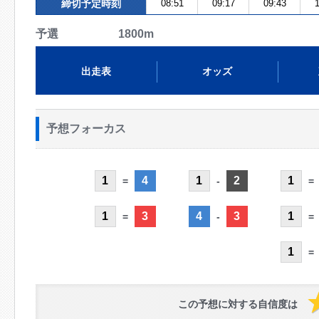
締切予定時刻
08:51
09:17
09:43
1
予選 1800m
出走表
オッズ
予想フォーカス
1
4
1
2
1
=
-
=
1
3
4
3
1
=
-
=
1
=
この予想に対する自信度は