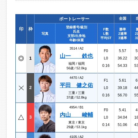
ボートレーサー
全国
登録番号/級別
印
枠
F数
勝率
氏名
写真
L数
2連率
2
支部/出身地
平均ST
3連率
3
年齢/体重
3514 /
A2
F0
5.57
5
山一 鉄也
1
L0
36.22
3
福岡 / 福岡
0.16
54.33
5
56歳 / 52.0kg
4470 /
A2
F1
5.61
6
平田 健之佑
2
L0
39.18
4
三重 / 三重
0.16
56.70
5
37歳 / 52.8kg
4954 /
B1
F0
5.41
4
内山 峻輔
3
L0
34.04
1
東京 / 東京
0.14
51.06
4
29歳 / 53.1kg
4105 /
A2