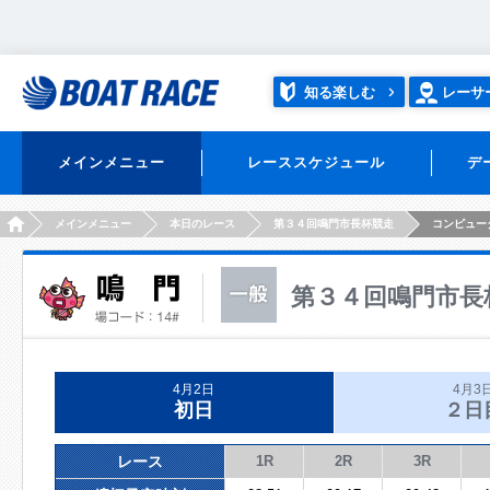
知る楽しむ
レーサ
メインメニュー
レーススケジュール
デ
HOME
メインメニュー
本日のレース
第３４回鳴門市長杯競走
コンピュー
第３４回鳴門市長
4月2日
4月3
初日
２日
レース
1R
2R
3R