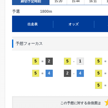
締切予定時刻
15:20
15:44
16:11
1
予選 1800m
出走表
オッズ
予想フォーカス
5
2
5
1
5
=
-
=
5
4
2
4
5
=
-
=
5
=
この予想に対する自信度は