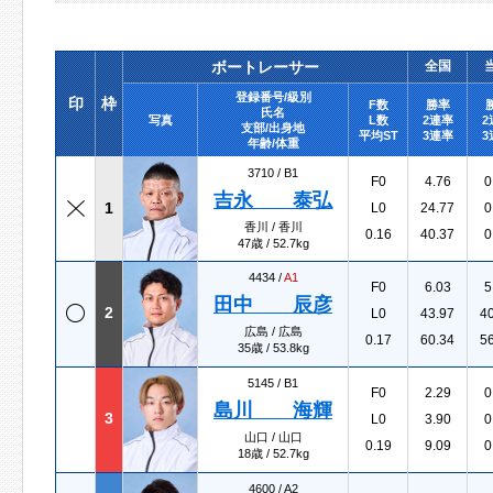
ボートレーサー
全国
登録番号/級別
印
枠
F数
勝率
氏名
写真
L数
2連率
2
支部/出身地
平均ST
3連率
3
年齢/体重
3710 /
B1
F0
4.76
0
吉永 泰弘
1
L0
24.77
0
香川 / 香川
0.16
40.37
0
47歳 / 52.7kg
4434 /
A1
F0
6.03
5
田中 辰彦
2
L0
43.97
4
広島 / 広島
0.17
60.34
5
35歳 / 53.8kg
5145 /
B1
F0
2.29
0
島川 海輝
3
L0
3.90
0
山口 / 山口
0.19
9.09
0
18歳 / 52.7kg
4600 /
A2