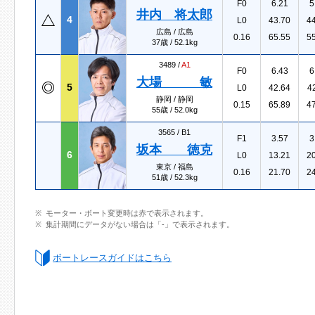
F0
6.21
5
井内 将太郎
4
L0
43.70
4
広島 / 広島
0.16
65.55
5
37歳 / 52.1kg
3489 /
A1
F0
6.43
6
大場 敏
5
L0
42.64
4
静岡 / 静岡
0.15
65.89
4
55歳 / 52.0kg
3565 /
B1
F1
3.57
3
坂本 徳克
6
L0
13.21
2
東京 / 福島
0.16
21.70
2
51歳 / 52.3kg
モーター・ボート変更時は赤で表示されます。
集計期間にデータがない場合は「-」で表示されます。
ボートレースガイドはこちら