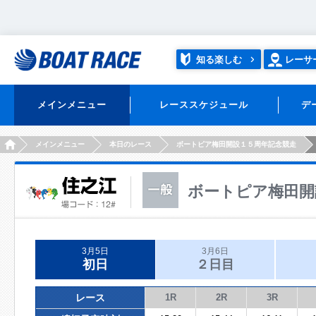
知る楽しむ
レーサ
メインメニュー
レーススケジュール
デ
HOME
メインメニュー
本日のレース
ボートピア梅田開設１５周年記念競走
ボートピア梅田開
3月5日
3月6日
初日
２日目
レース
1R
2R
3R