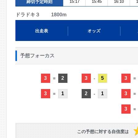
締切予定時刻
15:17
15:45
16:10
1
ドラドキ３ 1800m
出走表
オッズ
予想フォーカス
3
2
3
5
3
=
-
=
3
1
2
1
3
=
-
=
3
=
この予想に対する自信度は