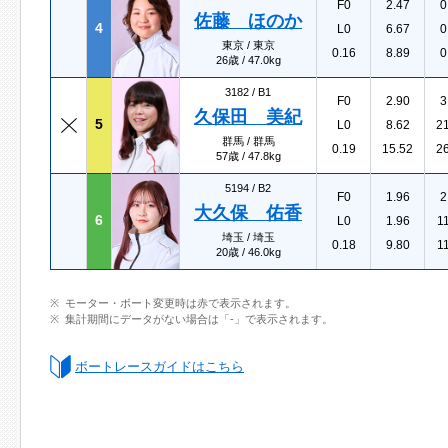
F0
2.47
0
佐藤 ほのか
4
L0
6.67
0
東京 / 東京
0.16
8.89
0
26歳 / 47.0kg
3182 /
B1
F0
2.90
3
久保田 美紀
5
L0
8.62
2
群馬 / 群馬
0.19
15.52
2
57歳 / 47.8kg
5194 /
B2
F0
1.96
2
大久保 佑香
6
L0
1.96
1
埼玉 / 埼玉
0.18
9.80
1
20歳 / 46.0kg
モーター・ボート変更時は赤で表示されます。
集計期間にデータがない場合は「-」で表示されます。
ボートレースガイドはこちら