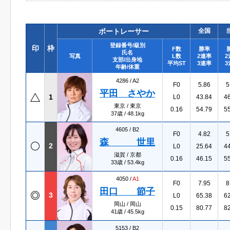
ボートレーサー
全国
登録番号/級別
印
枠
F数
勝率
氏名
写真
L数
2連率
2
支部/出身地
平均ST
3連率
3
年齢/体重
4286 /
A2
F0
5.86
5
平田 さやか
1
L0
43.84
4
東京 / 東京
0.16
54.79
5
37歳 / 48.1kg
4605 /
B2
F0
4.82
5
森 世里
2
L0
25.64
4
滋賀 / 京都
0.16
46.15
5
33歳 / 53.4kg
4050 /
A1
F0
7.95
8
田口 節子
3
L0
65.38
6
岡山 / 岡山
0.15
80.77
8
41歳 / 45.5kg
5153 /
B2