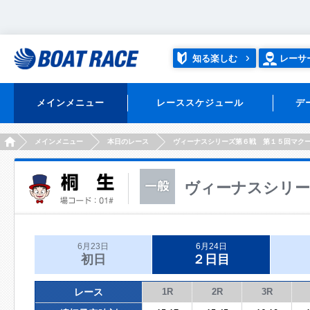
知る楽しむ
レーサ
メインメニュー
レーススケジュール
デ
HOME
メインメニュー
本日のレース
ヴィーナスシリーズ第６戦 第１５回マク
ヴィーナスシリー
6月23日
6月24日
初日
２日目
レース
1R
2R
3R