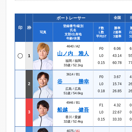
ボートレーサー
全国
登録番号/級別
印
枠
F数
勝率
氏名
写真
L数
2連率
2
支部/出身地
平均ST
3連率
3
年齢/体重
4640 /
A2
F0
6.06
6
山ノ内 雅人
1
L0
43.14
5
福岡 / 福岡
0.15
60.78
7
33歳 / 52.1kg
3614 /
B1
F0
3.67
4
谷 勝幸
2
L0
15.74
2
広島 / 広島
0.18
26.85
2
51歳 / 54.6kg
4946 /
B1
F1
4.32
0
船越 健吾
3
L0
22.67
0
香川 / 愛媛
0.15
33.33
0
32歳 / 52.4kg
4075 /
A1