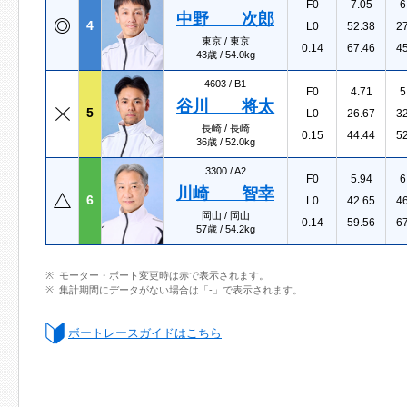
F0
7.05
6
中野 次郎
4
L0
52.38
2
東京 / 東京
0.14
67.46
4
43歳 / 54.0kg
4603 /
B1
F0
4.71
5
谷川 将太
5
L0
26.67
3
長崎 / 長崎
0.15
44.44
5
36歳 / 52.0kg
3300 /
A2
F0
5.94
6
川崎 智幸
6
L0
42.65
4
岡山 / 岡山
0.14
59.56
6
57歳 / 54.2kg
モーター・ボート変更時は赤で表示されます。
集計期間にデータがない場合は「-」で表示されます。
ボートレースガイドはこちら