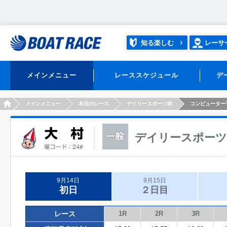
知る楽しむ
レーサ
メインメニュー
レーススケジュール
デ
HOME
メインメニュー
本日のレース
デイリースポーツ杯
コンピューター
デイリースポーツ
9月14日
9月15日
初日
２日目
レース
1R
2R
3R