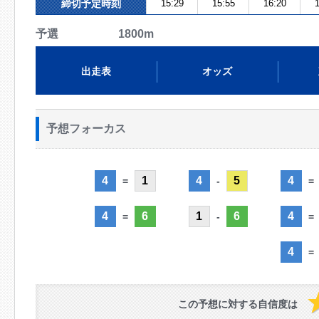
締切予定時刻
15:29
15:55
16:20
1
予選 1800m
出走表
オッズ
予想フォーカス
4
1
4
5
4
=
-
=
4
6
1
6
4
=
-
=
4
=
この予想に対する自信度は