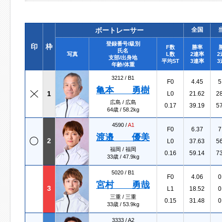
ボートレーサー
全国
登録番号/級別
印
枠
F数
勝率
氏名
写真
L数
2連率
2
支部/出身地
平均ST
3連率
3
年齢/体重
3212 /
B1
F0
4.45
5
亀本 勇樹
1
L0
21.62
2
広島 / 広島
0.17
39.19
5
64歳 / 58.2kg
4590 /
A1
F0
6.37
7
渡邉 優美
2
L0
37.63
5
福岡 / 福岡
0.16
59.14
7
33歳 / 47.9kg
5020 /
B1
F0
4.06
0
宮村 勇哉
3
L1
18.52
0
三重 / 三重
0.15
31.48
0
33歳 / 53.9kg
3333 /
A2