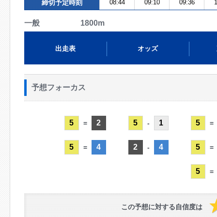
締切予定時刻
08:44
09:10
09:36
1
一般 1800m
出走表
オッズ
予想フォーカス
5
2
5
1
5
=
-
=
5
4
2
4
5
=
-
=
5
=
この予想に対する自信度は