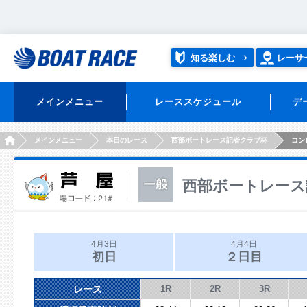
知る楽しむ
レーサ
メインメニュー
レーススケジュール
デ
HOME
メインメニュー
本日のレース
西部ボートレース記者クラブ杯
コン
西部ボートレース
4月3日
4月4日
初日
２日目
レース
1R
2R
3R