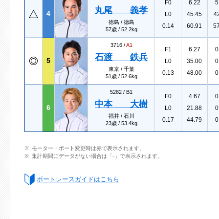
F0
6.22
5
丸尾 義孝
4
L0
45.45
4
徳島 / 徳島
0.14
60.91
5
57歳 / 52.2kg
3716 /
A1
F1
6.27
0
石渡 鉄兵
5
L0
35.00
0
東京 / 千葉
0.13
48.00
0
51歳 / 52.6kg
5282 /
B1
F0
4.67
0
中本 大樹
6
L0
21.88
0
福井 / 石川
0.17
44.79
0
23歳 / 53.4kg
モーター・ボート変更時は赤で表示されます。
集計期間にデータがない場合は「-」で表示されます。
ボートレースガイドはこちら