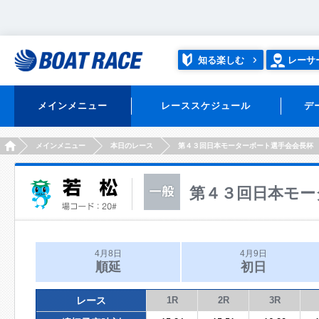
知る楽しむ
レーサ
メインメニュー
レーススケジュール
デ
HOME
メインメニュー
本日のレース
第４３回日本モーターボート選手会会長杯
第４３回日本モー
4月8日
4月9日
順延
初日
レース
1R
2R
3R