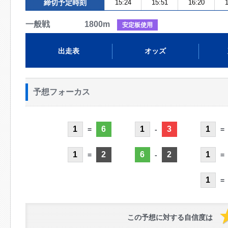
締切予定時刻
15:24
15:51
16:20
1
一般戦 1800m
安定板使用
出走表
オッズ
予想フォーカス
1
6
1
3
1
=
-
=
1
2
6
2
1
=
-
=
1
=
この予想に対する自信度は