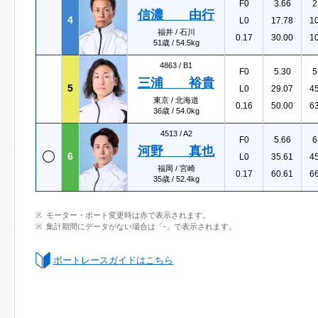
F0
3.66
2
信濃 由行
4
L0
17.78
1
福井 / 石川
0.17
30.00
1
51歳 / 54.5kg
4863 /
B1
F0
5.30
5
三浦 裕貴
5
L0
29.07
4
東京 / 北海道
0.16
50.00
6
36歳 / 54.0kg
4513 /
A2
F0
5.66
6
河野 真也
6
L0
35.61
4
福岡 / 宮崎
0.17
60.61
6
35歳 / 52.4kg
モーター・ボート変更時は赤で表示されます。
集計期間にデータがない場合は「-」で表示されます。
ボートレースガイドはこちら