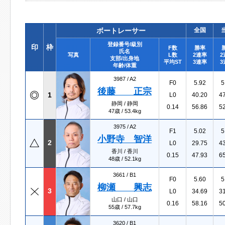
ボートレーサー
全国
登録番号/級別
印
枠
F数
勝率
氏名
写真
L数
2連率
2
支部/出身地
平均ST
3連率
3
年齢/体重
3987 /
A2
F0
5.92
5
後藤 正宗
1
L0
40.20
4
静岡 / 静岡
0.14
56.86
5
47歳 / 53.4kg
3975 /
A2
F1
5.02
5
小野寺 智洋
2
L0
29.75
4
香川 / 香川
0.15
47.93
6
48歳 / 52.1kg
3661 /
B1
F0
5.60
5
柳瀬 興志
3
L0
34.69
3
山口 / 山口
0.16
58.16
5
55歳 / 57.7kg
3620 /
B1