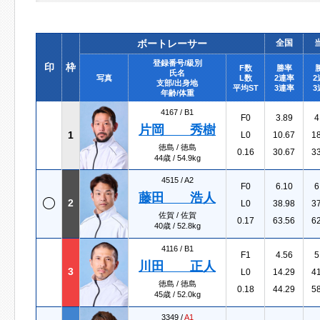
ボートレーサー
全国
登録番号/級別
印
枠
F数
勝率
氏名
写真
L数
2連率
2
支部/出身地
平均ST
3連率
3
年齢/体重
4167 /
B1
F0
3.89
4
片岡 秀樹
1
L0
10.67
1
徳島 / 徳島
0.16
30.67
3
44歳 / 54.9kg
4515 /
A2
F0
6.10
6
藤田 浩人
2
L0
38.98
3
佐賀 / 佐賀
0.17
63.56
6
40歳 / 52.8kg
4116 /
B1
F1
4.56
5
川田 正人
3
L0
14.29
4
徳島 / 徳島
0.18
44.29
5
45歳 / 52.0kg
3349 /
A1