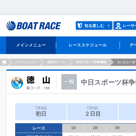
知る楽しむ
レーサ
メインメニュー
レーススケジュール
デ
HOME
メインメニュー
本日のレース
中日スポーツ杯争奪戦
コンピュータ
中日スポーツ杯争
7月4日
7月5日
初日
２日目
レース
1R
2R
3R