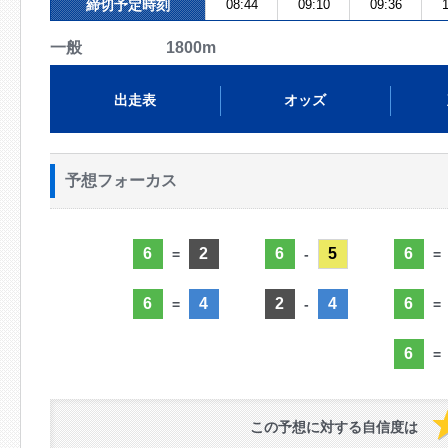
締切予定時刻
08:44
09:10
09:36
1
一般 1800m
出走表
オッズ
予想フォーカス
6
2
6
5
6
=
-
=
6
4
2
4
6
=
-
=
6
=
この予想に対する自信度は