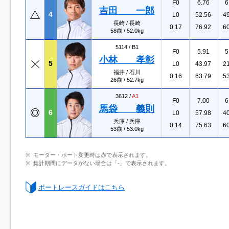
F0
6.76
6
吉田 一郎
4
L0
52.56
4
長崎 / 長崎
0.17
76.92
6
58歳 / 52.0kg
5114 /
B1
F0
5.91
5
小林 孝彰
5
L0
43.97
2
福井 / 石川
0.16
63.79
5
26歳 / 52.7kg
3612 /
A1
F0
7.00
6
馬袋 義則
6
L0
57.98
4
兵庫 / 兵庫
0.14
75.63
6
53歳 / 53.0kg
モーター・ボート変更時は赤で表示されます。
集計期間にデータがない場合は「-」で表示されます。
ボートレースガイドはこちら